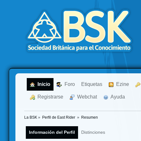
  Inicio
  Foro
Etiquetas
  Ezine
  Registrarse
  Webchat
  Ayuda
La BSK
»
Perfil de East Rider 
»
Resumen
Información del Perfil
Distinciones