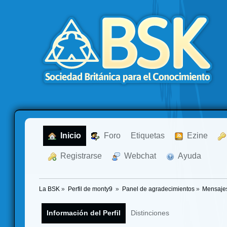
  Inicio
  Foro
Etiquetas
  Ezine
  Registrarse
  Webchat
  Ayuda
La BSK
»
Perfil de monty9 
»
Panel de agradecimientos
»
Mensajes
Información del Perfil
Distinciones