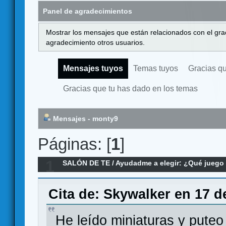
Panel de agradecimientos
Mostrar los mensajes que están relacionados con el gra
agradecimiento otros usuarios.
Mensajes tuyos
Temas tuyos
Gracias q
Gracias que tu has dado en los temas
Mensajes - monty9
Páginas: [
1
]
1
SALÓN DE TE
/
Ayudadme a elegir: ¿Qué jueg
juego de miniaturas y puteo me recomendáis?
Cita de: Skywalker en 17 d
He leído miniaturas y pute