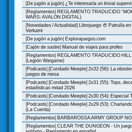
[
De jugón a jugón
]
¿Te interesaría un trivial super
[
Reglamentos
]
REGLAMENTO TRADUCIDO "MOH
WARS: AVALON DIGITAL)
[
Novedades / Actualidad
]
Librojuego 📒 Patrulla en
Verkami
[
De jugón a jugón
]
Explorajuegos.com
[
Cajón de sastre
]
Manual de viajes para profes
[
Reglamentos
]
REGLAMENTO TRADUCIDO HILL
(Legión Wargame)
[
Podcasts
]
[Condado Meeple] 2x32 (56): La obsole
juegos de mesa
[
Podcasts
]
[Condado Meeple] 2x31 (55): Tops, dec
estadísticas mitad 2026
[
Podcasts
]
[Condado Meeple] 2x30 (54): Especial
[
Podcasts
]
[Condado Meeple] 2x29 (53): Charlando
(La Cuenta)
[
Reglamentos
]
BARBAROSSA ARMY GROUP NO
[
Reglamentos
]
CLEAR THE DUNGEON - Un juego 
solitario - Reglamento en español