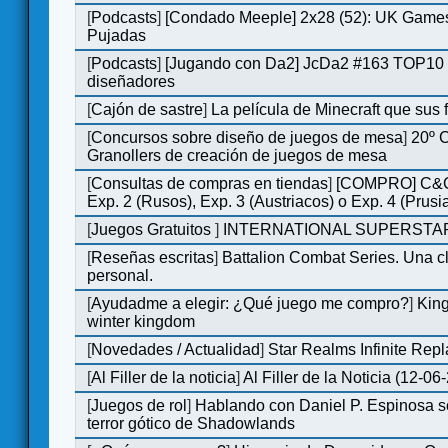
[
Podcasts
]
[Condado Meeple] 2x28 (52): UK Games
Pujadas
[
Podcasts
]
[Jugando con Da2] JcDa2 #163 TOP10 
diseñadores
[
Cajón de sastre
]
La película de Minecraft que sus 
[
Concursos sobre diseño de juegos de mesa
]
20º 
Granollers de creación de juegos de mesa
[
Consultas de compras en tiendas
]
[COMPRO] C&C
Exp. 2 (Rusos), Exp. 3 (Austriacos) o Exp. 4 (Prusi
[
Juegos Gratuitos
]
INTERNATIONAL SUPERSTAR
[
Reseñas escritas
]
Battalion Combat Series. Una cl
personal.
[
Ayudadme a elegir: ¿Qué juego me compro?
]
King
winter kingdom
[
Novedades / Actualidad
]
Star Realms Infinite Repl
[
Al Filler de la noticia
]
Al Filler de la Noticia (12-06
[
Juegos de rol
]
Hablando con Daniel P. Espinosa s
terror gótico de Shadowlands