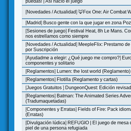
puedas! | Así nació el juego
[
Novedades / Actualidad
]
🦊Fox One: Air Combat 
[
Madrid
]
Busco gente con la que jugar en zona Po
[
Sesiones de juego
]
Festival Heat, 8h Le Mans. C
nos estrellamos como siempre
[
Novedades / Actualidad
]
MeepleFlix: Prestamo de
por Suscripción
[
Ayudadme a elegir: ¿Qué juego me compro?
]
Eur
componentes y solitario
[
Reglamentos
]
Lumen: the lost world (Reglamento)
[
Reglamentos
]
Flotilla (Reglamento y cartas)
[
Juegos Gratuitos
]
DungeonQuest: Edición revisad
[
Reglamentos
]
Batman: The Animated Series Adve
(Tradumaquetadas)
[
Componentes y Erratas
]
Fields of Fire: Pack id
(Erratas)
[
Divulgación lúdica
]
REFUGIO | El juego de mesa q
piel de una persona refugiada