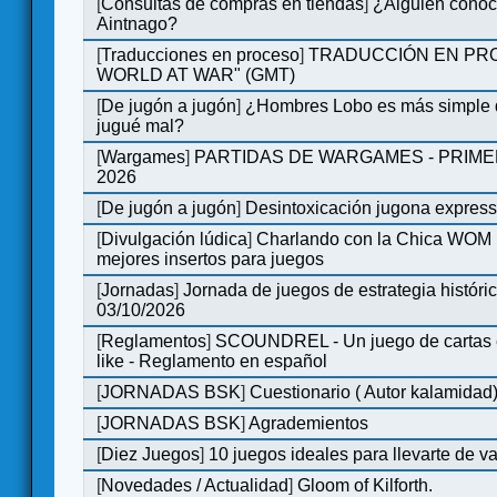
[
Consultas de compras en tiendas
]
¿Alguien conoce
Aintnago?
[
Traducciones en proceso
]
TRADUCCIÓN EN PRO
WORLD AT WAR" (GMT)
[
De jugón a jugón
]
¿Hombres Lobo es más simple q
jugué mal?
[
Wargames
]
PARTIDAS DE WARGAMES - PRIM
2026
[
De jugón a jugón
]
Desintoxicación jugona expres
[
Divulgación lúdica
]
Charlando con la Chica WOM | 
mejores insertos para juegos
[
Jornadas
]
Jornada de juegos de estrategia históri
03/10/2026
[
Reglamentos
]
SCOUNDREL - Un juego de cartas en
like - Reglamento en español
[
JORNADAS BSK
]
Cuestionario ( Autor kalamidad
[
JORNADAS BSK
]
Agrademientos
[
Diez Juegos
]
10 juegos ideales para llevarte de 
[
Novedades / Actualidad
]
Gloom of Kilforth.