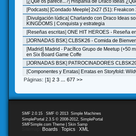
[
¿Qué os parece...?
]
Hispania de Draco ideas ¿Qu
[
Podcasts
]
[Condado Meeple] 2x27 (51): Freakcon
[
Divulgación lúdica
]
Charlando con Draco Ideas s
KINGDOMS | Conquista y estrategia
[
Reseñas escritas
]
ONE HIT HEROES - Reseña en 
[
JORNADAS BSK
]
CLBSK26 - Comida de Bienve
[
Madrid
]
Madrid - Pacífico Grupo de Meetup (+50 
en Six Board Game Coffe
[
JORNADAS BSK
]
PATROCINADORES CLBSK2
[
Componentes y Erratas
]
Erratas en Storyfold: Wi
Páginas: [
1
]
2
3
...
677
>>
SMF 2.0.15
|
SMF © 2013
,
Simple Machines
SimplePortal 2.3.5 © 2008-2012, SimplePortal
SMFSimple.com Theme | Skin Samp
Sitemap:
Boards
|
Topics
|
XML