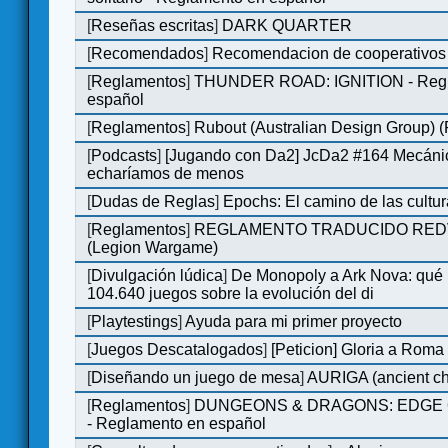
[
Reseñas escritas
]
DARK QUARTER
[
Recomendados
]
Recomendacion de cooperativos 
[
Reglamentos
]
THUNDER ROAD: IGNITION - Regl
español
[
Reglamentos
]
Rubout (Australian Design Group) 
[
Podcasts
]
[Jugando con Da2] JcDa2 #164 Mecáni
echaríamos de menos
[
Dudas de Reglas
]
Epochs: El camino de las cultu
[
Reglamentos
]
REGLAMENTO TRADUCIDO RED
(Legion Wargame)
[
Divulgación lúdica
]
De Monopoly a Ark Nova: qué
104.640 juegos sobre la evolución del di
[
Playtestings
]
Ayuda para mi primer proyecto
[
Juegos Descatalogados
]
[Peticion] Gloria a Roma
[
Diseñando un juego de mesa
]
AURIGA (ancient cha
[
Reglamentos
]
DUNGEONS & DRAGONS: EDGE 
- Reglamento en español