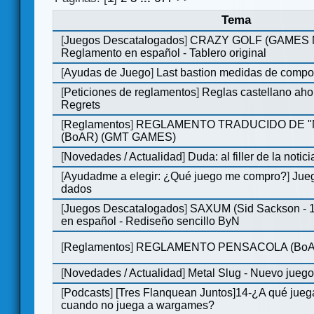
Tema
[
Juegos Descatalogados
]
CRAZY GOLF (GAMES Ma
Reglamento en español - Tablero original
[
Ayudas de Juego
]
Last bastion medidas de comp
[
Peticiones de reglamentos
]
Reglas castellano aho
Regrets
[
Reglamentos
]
REGLAMENTO TRADUCIDO DE 
(BoAR) (GMT GAMES)
[
Novedades / Actualidad
]
Duda: al filler de la notici
[
Ayudadme a elegir: ¿Qué juego me compro?
]
Jueg
dados
[
Juegos Descatalogados
]
SAXUM (Sid Sackson - 
en español - Rediseño sencillo ByN
[
Reglamentos
]
REGLAMENTO PENSACOLA (BoA
[
Novedades / Actualidad
]
Metal Slug - Nuevo jueg
[
Podcasts
]
[Tres Flanquean Juntos]14-¿A qué jue
cuando no juega a wargames?