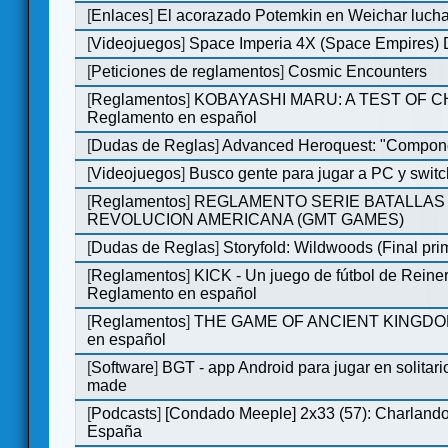
[
Enlaces
]
El acorazado Potemkin en Weichar lucha
[
Videojuegos
]
Space Imperia 4X (Space Empires) D
[
Peticiones de reglamentos
]
Cosmic Encounters
[
Reglamentos
]
KOBAYASHI MARU: A TEST OF 
Reglamento en español
[
Dudas de Reglas
]
Advanced Heroquest: "Compone
[
Videojuegos
]
Busco gente para jugar a PC y switc
[
Reglamentos
]
REGLAMENTO SERIE BATALLAS 
REVOLUCION AMERICANA (GMT GAMES)
[
Dudas de Reglas
]
Storyfold: Wildwoods (Final prim
[
Reglamentos
]
KICK - Un juego de fútbol de Reiner
Reglamento en español
[
Reglamentos
]
THE GAME OF ANCIENT KINGDOM
en español
[
Software
]
BGT - app Android para jugar en solitari
made
[
Podcasts
]
[Condado Meeple] 2x33 (57): Charlan
España