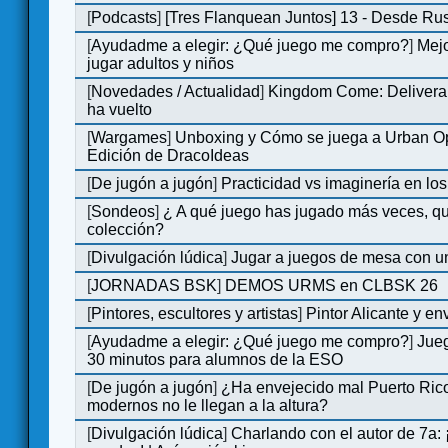
[
Podcasts
]
[Tres Flanquean Juntos] 13 - Desde Ru
[
Ayudadme a elegir: ¿Qué juego me compro?
]
Mejo
jugar adultos y niños
[
Novedades / Actualidad
]
Kingdom Come: Deliveran
ha vuelto
[
Wargames
]
Unboxing y Cómo se juega a Urban Op
Edición de DracoIdeas
[
De jugón a jugón
]
Practicidad vs imaginería en lo
[
Sondeos
]
¿ A qué juego has jugado más veces, qu
colección?
[
Divulgación lúdica
]
Jugar a juegos de mesa con u
[
JORNADAS BSK
]
DEMOS URMS en CLBSK 26
[
Pintores, escultores y artistas
]
Pintor Alicante y en
[
Ayudadme a elegir: ¿Qué juego me compro?
]
Jue
30 minutos para alumnos de la ESO
[
De jugón a jugón
]
¿Ha envejecido mal Puerto Rico
modernos no le llegan a la altura?
[
Divulgación lúdica
]
Charlando con el autor de 7a: