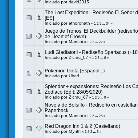
Iniciado por
david2015
The Lost Expedition - Rediseño El Señor de
[ES]
Iniciado por
ethoronath
«
1
2
3
...
34
»
Juego de Tronos: El Deckbuilder (rediseño
de Heart of Crown)
Iniciado por
Manchi
«
1
2
3
...
22
»
Ludi Gladiatorii - Rediseño Spartacus (+18
Iniciado por
Zicmu_87
«
1
2
3
...
6
»
Pokemon Goita (Español...)
Iniciado por
Ubed
Splendor + expansiones: Rediseño Los Ca
Zodiaco (Edit: 28/05/2020)
Iniciado por
Zicmu_87
«
1
2
3
...
9
»
Novela de Bolsillo - Rediseño en castella
Paperback
Iniciado por
Manchi
«
1
2
3
...
28
»
Red Dragon Inn 1 & 2 (Castellano)
Iniciado por
Mynth
«
1
2
3
...
5
»