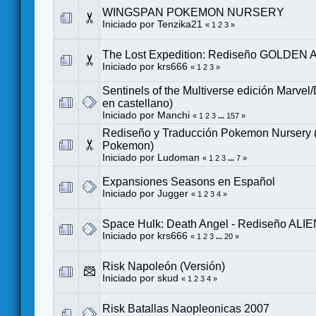
WINGSPAN POKEMON NURSERY
Iniciado por
Tenzika21
«
1
2
3
»
The Lost Expedition: Rediseño GOLDEN 
Iniciado por
krs666
«
1
2
3
»
Sentinels of the Multiverse edición Marvel
en castellano)
Iniciado por
Manchi
«
1
2
3
...
157
»
Rediseño y Traducción Pokemon Nursery
Pokemon)
Iniciado por
Ludoman
«
1
2
3
...
7
»
Expansiones Seasons en Español
Iniciado por
Jugger
«
1
2
3
4
»
Space Hulk: Death Angel - Rediseño ALI
Iniciado por
krs666
«
1
2
3
...
20
»
Risk Napoleón (Versión)
Iniciado por
skud
«
1
2
3
4
»
Risk Batallas Naopleonicas 2007