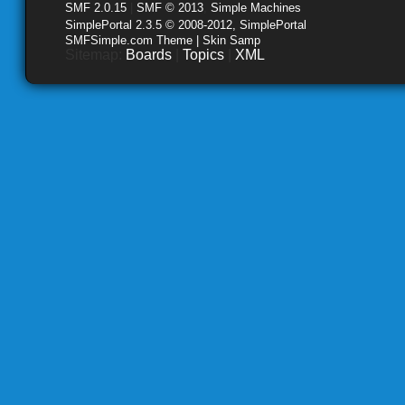
SMF 2.0.15
|
SMF © 2013
,
Simple Machines
SimplePortal 2.3.5 © 2008-2012, SimplePortal
SMFSimple.com Theme | Skin Samp
Sitemap:
Boards
|
Topics
|
XML