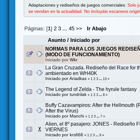
Adaptaciones y rediseños de juegos comerciales.
Solo 
se vendan en la actualidad. No incluyáis escaneos orig
Páginas: [
1
]
2
3
...
45
>>
Ir Abajo
Asunto
/
Iniciado por
NORMAS PARA LOS JUEGOS REDISE
(MODO DE FUNCIONAMIENTO)
Iniciado por
Wkr
La Gran Cruzada. Rediseño del Race for t
ambientado en WH40K
Iniciado por
Ariadkas
«
1
2
3
...
13
»
The Legend of Zelda - The hyrule fantasy
Iniciado por
tundrilak
«
1
2
3
...
8
»
Buffy Cazavampiros: After the Hellmouth 
After the Virus)
Iniciado por
Manchi
«
1
2
3
...
7
»
Alien, el 8º pasajero: JONES - Rediseño 
VIERNES
Iniciado por
krs666
«
1
2
3
...
9
»