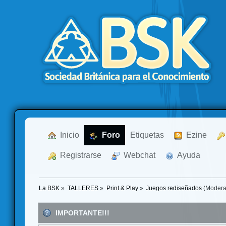
  Inicio
  Foro
Etiquetas
  Ezine
  Registrarse
  Webchat
  Ayuda
La BSK
»
TALLERES
»
Print & Play
»
Juegos rediseñados
(Modera
IMPORTANTE!!!