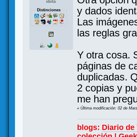
idiota
y dados iden
Distinciones
Las imágenes 
las reglas gr
Y otra cosa. 
páginas de ca
duplicadas. 
2 copias y pu
me han pregu
«
Última modificación: 02 de Mar
blogs:
Diario d
colección
|
Geek