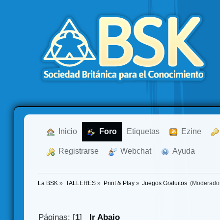
  Inicio
  Foro
Etiquetas
  Ezine
  Registrarse
  Webchat
  Ayuda
La BSK
»
TALLERES
»
Print & Play
»
Juegos Gratuitos 
(Moderado
Páginas: [
1
]
Ir Abajo