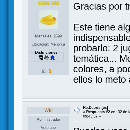
Gracias por t
Este tiene al
indispensabl
Mensajes: 2599
Ubicación: Menorca
probarlo: 2 ju
Distinciones
temática... M
colores, a p
ellos lo meto
Re:Debris [es]
Wkr
«
Respuesta #2 en:
02 de M
09:43:37 »
Administrador
Veterano