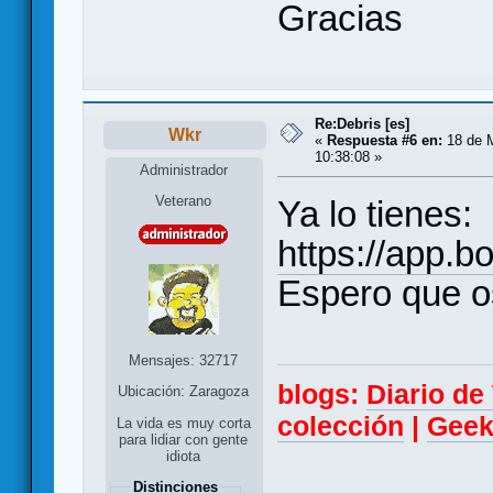
Gracias
Re:Debris [es]
Wkr
«
Respuesta #6 en:
18 de 
10:38:08 »
Administrador
Veterano
Ya lo tienes:
https://app.
Espero que o
Mensajes: 32717
blogs:
Diario d
Ubicación: Zaragoza
colección
|
Geek
La vida es muy corta
para lidiar con gente
idiota
Distinciones