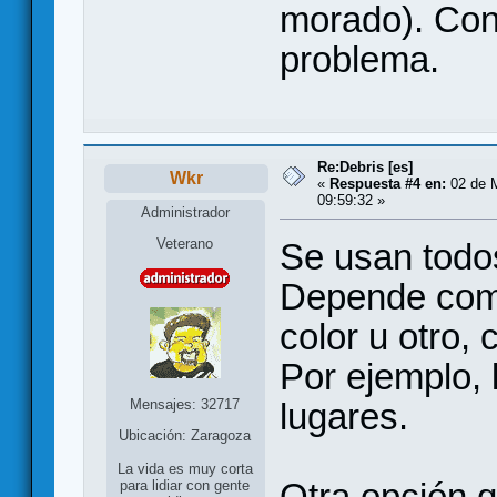
morado). Con
problema.
Re:Debris [es]
Wkr
«
Respuesta #4 en:
02 de M
09:59:32 »
Administrador
Veterano
Se usan todos
Depende com
color u otro,
Por ejemplo, 
Mensajes: 32717
lugares.
Ubicación: Zaragoza
La vida es muy corta
Otra opción q
para lidiar con gente