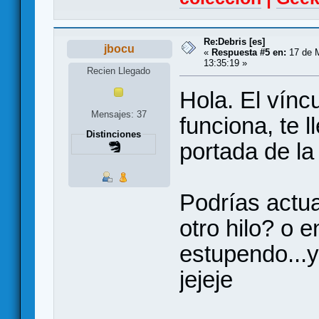
Re:Debris [es]
jbocu
«
Respuesta #5 en:
17 de 
13:35:19 »
Recien Llegado
Hola. El vínc
Mensajes: 37
funciona, te l
Distinciones
portada de la
Podrías actua
otro hilo? o e
estupendo...y
jejeje