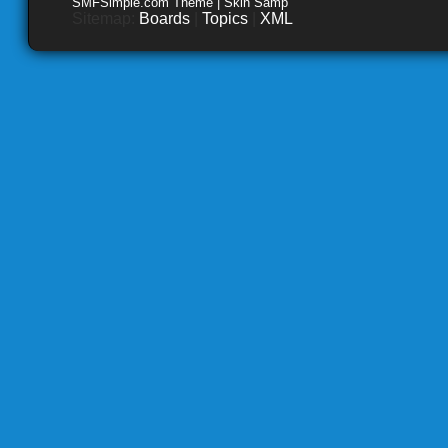
SMFSimple.com Theme | Skin Samp
Sitemap:
Boards
|
Topics
|
XML