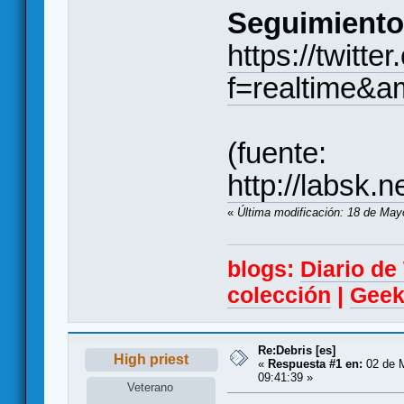
Seguimiento 
https://twitt
f=realtime&
(fuente:
http://labsk.
«
Última modificación: 18 de May
blogs:
Diario d
colección
|
Geek
Re:Debris [es]
High priest
«
Respuesta #1 en:
02 de M
09:41:39 »
Veterano