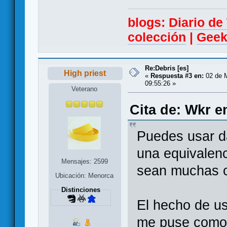
blogs:
Diario d
colección
|
Geek
Re:Debris [es]
High priest
«
Respuesta #3 en:
02 de M
09:55:26 »
Veterano
Cita de: Wkr e
Puedes usar d
una equivalen
Mensajes: 2599
sean muchas c
Ubicación: Menorca
Distinciones
El hecho de u
me puse como 