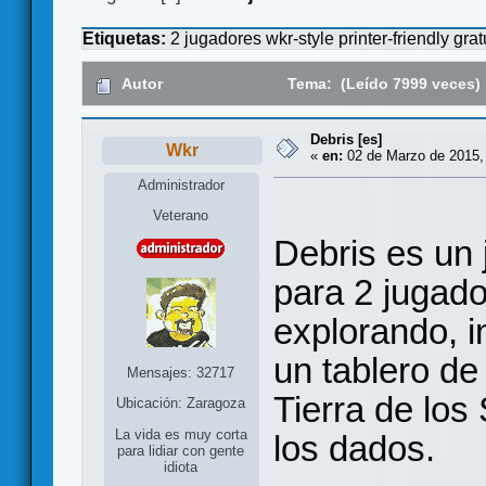
Etiquetas:
2 jugadores
wkr-style
printer-friendly
grat
Autor
Tema: (Leído 7999 veces)
Debris [es]
Wkr
«
en:
02 de Marzo de 2015,
Administrador
Veterano
Debris es un
para 2 jugado
explorando, 
un tablero de
Mensajes: 32717
Tierra de los
Ubicación: Zaragoza
La vida es muy corta
los dados.
para lidiar con gente
idiota