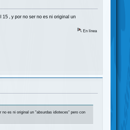
 15 , y por no ser no es ni original un
En línea
er no es ni original un "absurdas idioteces" pero con