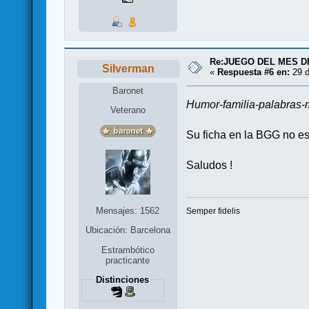
Re:JUEGO DEL MES D
Silverman
«
Respuesta #6 en:
29 d
Baronet
Humor-familia-palabras
Veterano
Su ficha en la BGG no e
Saludos !
Mensajes: 1562
Semper fidelis
Ubicación: Barcelona
Estrambótico
practicante
Distinciones