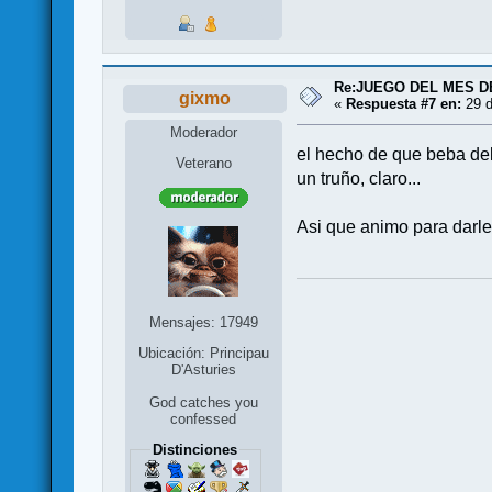
Re:JUEGO DEL MES D
gixmo
«
Respuesta #7 en:
29 d
Moderador
el hecho de que beba del
Veterano
un truño, claro...
Asi que animo para darle
Mensajes: 17949
Ubicación: Principau
D'Asturies
God catches you
confessed
Distinciones