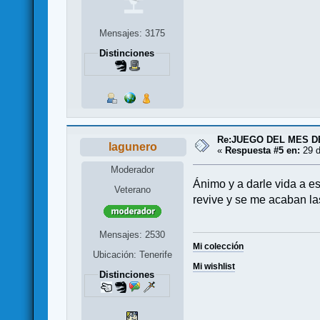
Mensajes: 3175
Distinciones
Re:JUEGO DEL MES D
lagunero
«
Respuesta #5 en:
29 d
Moderador
Ánimo y a darle vida a e
Veterano
revive y se me acaban l
Mensajes: 2530
Mi colección
Ubicación: Tenerife
Mi wishlist
Distinciones