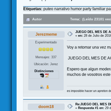
Etiquetas:
puteo
narrativo
humor
party
familiar
pa
Autor
Tema: (Leído 23101 vec
JUEGO DEL MES DE A
Jerezmeme
«
en:
28 de Julio de 201
Experimentado
Voy a retomar una vez ma
Mensajes: 337
JUEGO DEL MES DE A
Ubicación: Jerez
Espero que algun moderad
Distinciones
muchos de vosotros este
es imposible hacer un apreton 
Re:JUEGO DEL MES D
doom18
«
Respuesta #1 en:
29 d