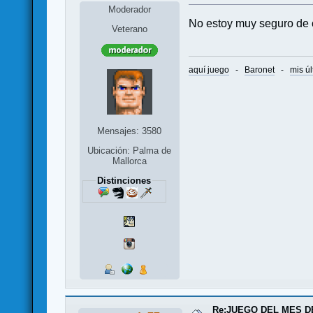
Moderador
No estoy muy seguro de 
Veterano
aquí juego
-
Baronet
-
mis úl
Mensajes: 3580
Ubicación: Palma de
Mallorca
Distinciones
Re:JUEGO DEL MES D