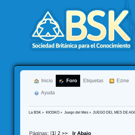
  Inicio
  Foro
Etiquetas
  Ezine
  Ayuda
La BSK
»
KIOSKO
»
Juego del Mes
»
JUEGO DEL MES DE AG
Páginas: [
1
]
2
>>
Ir Abajo