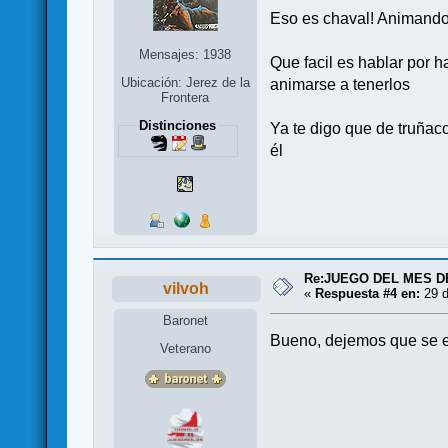
Eso es chaval! Animando
Mensajes: 1938
Que facil es hablar por h
Ubicación: Jerez de la
animarse a tenerlos
Frontera
Distinciones
Ya te digo que de truñac
él
Re:JUEGO DEL MES D
vilvoh
«
Respuesta #4 en:
29 d
Baronet
Bueno, dejemos que se e
Veterano