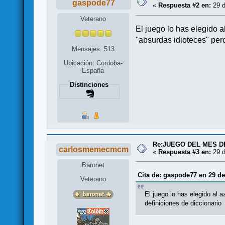
gaspode77
«
Respuesta #2 en:
29 d
Veterano
El juego lo has elegido al
"absurdas idioteces" per
Mensajes: 513
Ubicación: Cordoba-
España
Distinciones
Re:JUEGO DEL MES D
carlosmemecmcm
«
Respuesta #3 en:
29 d
Baronet
Cita de: gaspode77 en 29 de
Veterano
El juego lo has elegido al a
definiciones de diccionario