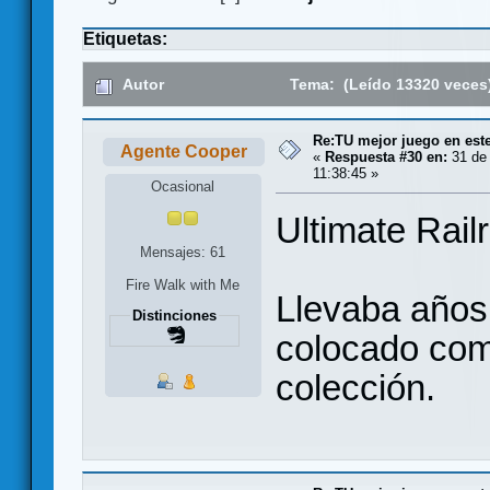
Etiquetas:
Autor
Tema: (Leído 13320 veces
Re:TU mejor juego en est
Agente Cooper
«
Respuesta #30 en:
31 de 
11:38:45 »
Ocasional
Ultimate Rail
Mensajes: 61
Fire Walk with Me
Llevaba años 
Distinciones
colocado com
colección.