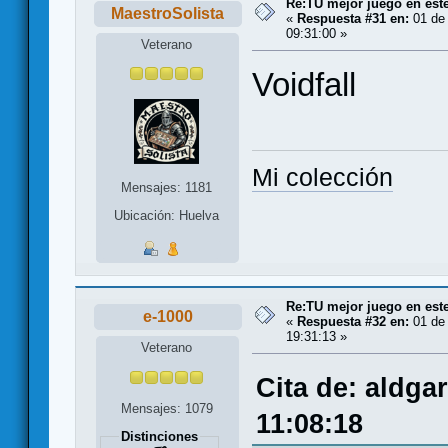
Re:TU mejor juego en est
MaestroSolista
«
Respuesta #31 en:
01 de 
09:31:00 »
Veterano
Voidfall
Mi colección
Mensajes: 1181
Ubicación: Huelva
Re:TU mejor juego en est
e-1000
«
Respuesta #32 en:
01 de 
19:31:13 »
Veterano
Cita de: aldga
Mensajes: 1079
11:08:18
Distinciones