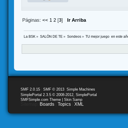
Páginas:
<<
1
2
[
3
]
Ir Arriba
La BSK
»
SALÓN DE TE
»
Sondeos
»
TU mejor juego  en este añ
SMF 2.0.15
|
SMF © 2013
,
Simple Machines
SimplePortal 2.3.5 © 2008-2012, SimplePortal
SMFSimple.com Theme | Skin Samp
Sitemap:
Boards
|
Topics
|
XML