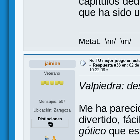
capítulos dedi
que ha sido u
MetaL \m/ \m/
Re:TU mejor juego en est
jainibe
«
Respuesta #33 en:
02 de 
10:22:06 »
Veterano
Valpiedra: d
Mensajes: 607
Me ha pareci
Ubicación: Zaragoza
divertido, fác
Distinciones
gótico
que est