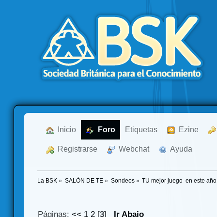
  Inicio
  Foro
Etiquetas
  Ezine
  Registrarse
  Webchat
  Ayuda
La BSK
»
SALÓN DE TE
»
Sondeos
»
TU mejor juego  en este año
Páginas:
<<
1
2
[
3
]
Ir Abajo