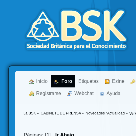
  Inicio
  Foro
Etiquetas
  Ezine
  Registrarse
  Webchat
  Ayuda
La BSK
»
GABINETE DE PRENSA
»
Novedades / Actualidad
»
Ver
Páginas: [
1
]
Ir Abajo