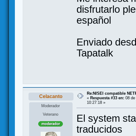
disfrutarlo p
español
Enviado desd
Tapatalk
Re:NISEI compatible NE
Celacanto
«
Respuesta #33 en:
08 de 
10:27:18 »
Moderador
Veterano
El system sta
traducidos