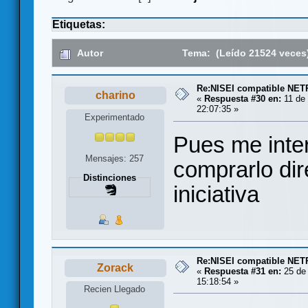
Etiquetas:
Autor
Tema: (Leído 21524 veces
Re:NISEI compatible NE
charino
«
Respuesta #30 en:
11 de 
22:07:35 »
Experimentado
Pues me inte
Mensajes: 257
comprarlo dir
Distinciones
iniciativa
Re:NISEI compatible NE
Zorack
«
Respuesta #31 en:
25 de 
15:18:54 »
Recien Llegado