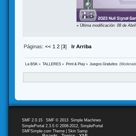
«
Última modificación: 08 de Abri
Páginas:
<<
1
2
[
3
]
Ir Arriba
La BSK
»
TALLERES
»
Print & Play
»
Juegos Gratuitos 
(Moderad
SMF 2.0.15
|
SMF © 2013
,
Simple Machines
SimplePortal 2.3.5 © 2008-2012, SimplePortal
SMFSimple.com Theme | Skin Samp
Sitemap:
Boards
|
Topics
|
XML