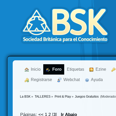
  Inicio
  Foro
Etiquetas
  Ezine
  Registrarse
  Webchat
  Ayuda
La BSK
»
TALLERES
»
Print & Play
»
Juegos Gratuitos 
(Moderado
Páginas:
<<
1
2
[
3
]
Ir Abajo