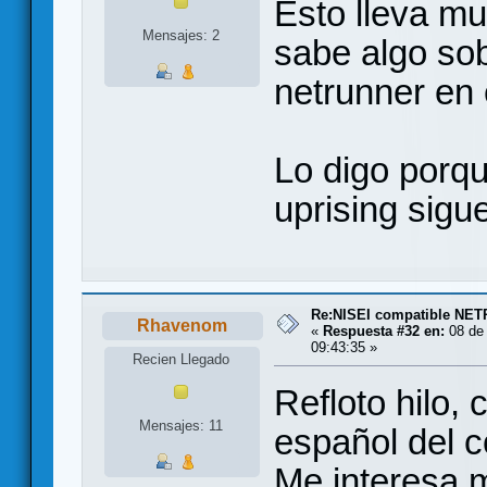
Esto lleva mu
Mensajes: 2
sabe algo sob
netrunner en
Lo digo porqu
uprising sigu
Re:NISEI compatible NE
Rhavenom
«
Respuesta #32 en:
08 de 
09:43:35 »
Recien Llegado
Refloto hilo,
Mensajes: 11
español del 
Me interesa m