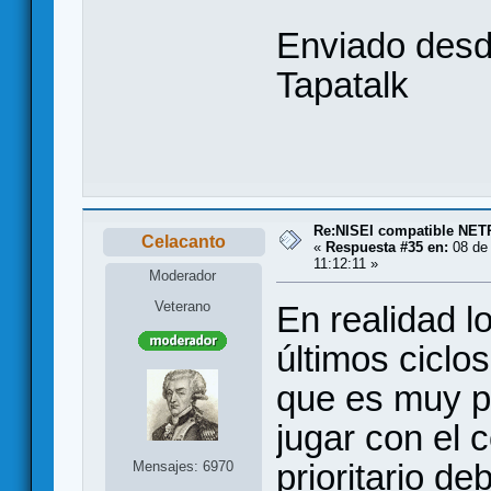
Enviado desd
Tapatalk
Re:NISEI compatible NE
Celacanto
«
Respuesta #35 en:
08 de 
11:12:11 »
Moderador
Veterano
En realidad lo
últimos ciclo
que es muy po
jugar con el c
prioritario de
Mensajes: 6970