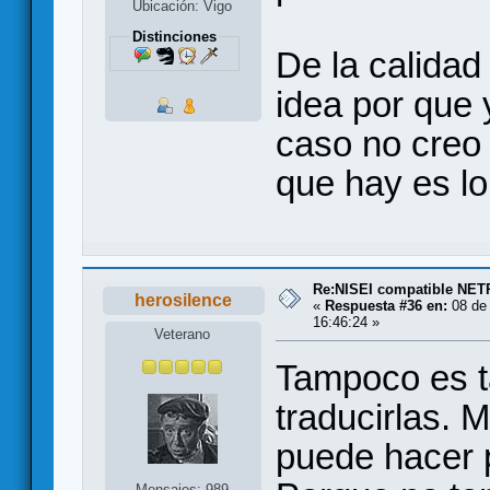
Ubicación: Vigo
Distinciones
De la calidad
idea por que 
caso no creo 
que hay es lo
Re:NISEI compatible NE
herosilence
«
Respuesta #36 en:
08 de 
16:46:24 »
Veterano
Tampoco es ta
traducirlas. 
puede hacer p
Mensajes: 989