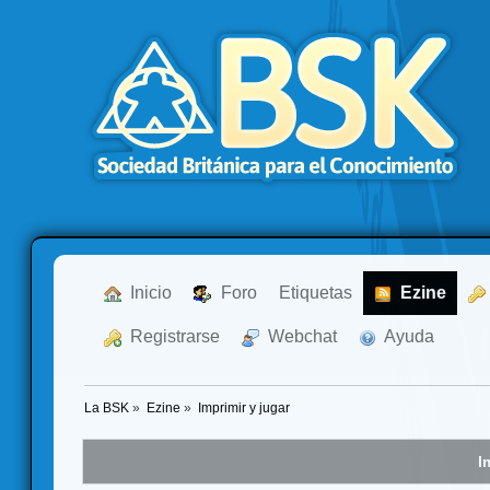
  Inicio
  Foro
Etiquetas
  Ezine
  Registrarse
  Webchat
  Ayuda
La BSK
»
Ezine
»
Imprimir y jugar
I