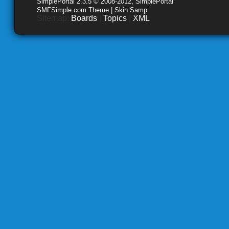
SimplePortal 2.3.5 © 2008-2012, SimplePortal
SMFSimple.com Theme | Skin Samp
Sitemap:
Boards
|
Topics
|
XML