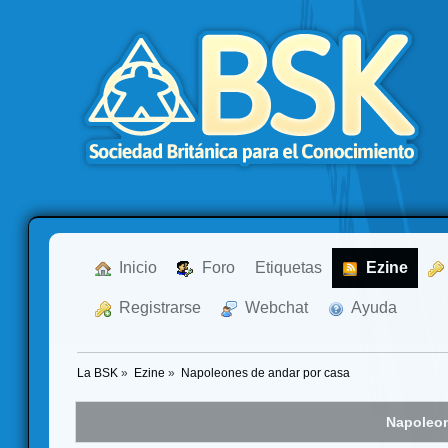
  Inicio
  Foro
Etiquetas
  Ezine
  Registrarse
  Webchat
  Ayuda
La BSK
»
Ezine
»
Napoleones de andar por casa
Napoleon