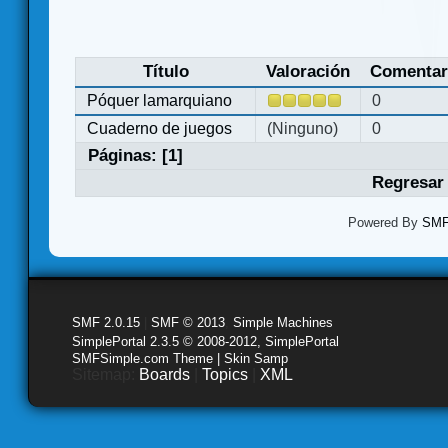
Título
Valoración
Comentar
Póquer lamarquiano
0
Cuaderno de juegos
(Ninguno)
0
Páginas: [
1
]
Regresar 
Powered By
SMF 
SMF 2.0.15
|
SMF © 2013
,
Simple Machines
SimplePortal 2.3.5 © 2008-2012, SimplePortal
SMFSimple.com Theme | Skin Samp
Sitemap:
Boards
|
Topics
|
XML