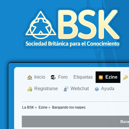
  Inicio
  Foro
Etiquetas
  Ezine
  Registrarse
  Webchat
  Ayuda
La BSK
»
Ezine
»
Barajando los naipes
Bara