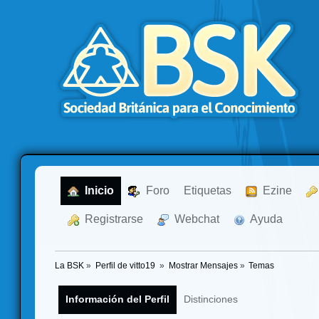
  Inicio
  Foro
Etiquetas
  Ezine
  Registrarse
  Webchat
  Ayuda
La BSK
»
Perfil de vitto19 
»
Mostrar Mensajes
»
Temas
Información del Perfil
Distinciones