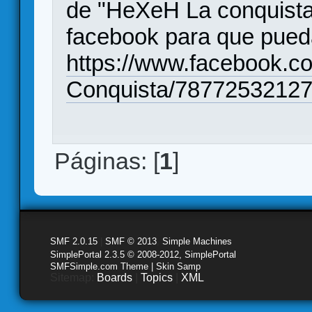
de "HeXeH La conquista"
facebook para que pued
https://www.facebook.
Conquista/78772532127
Páginas: [
1
]
SMF 2.0.15
|
SMF © 2013
,
Simple Machines
SimplePortal 2.3.5 © 2008-2012, SimplePortal
SMFSimple.com Theme | Skin Samp
Sitemap:
Boards
|
Topics
|
XML