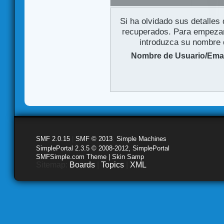
Si ha olvidado sus detalles
recuperados. Para empezar 
introduzca su nombre d
Nombre de Usuario/Emai
SMF 2.0.15
|
SMF © 2013
,
Simple Machines
SimplePortal 2.3.5 © 2008-2012, SimplePortal
SMFSimple.com Theme | Skin Samp
Sitemap:
Boards
|
Topics
|
XML