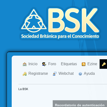
  Inicio
  Foro
Etiquetas
  Ezine
  Registrarse
  Webchat
  Ayuda
La BSK
Recordatorio de autenticación