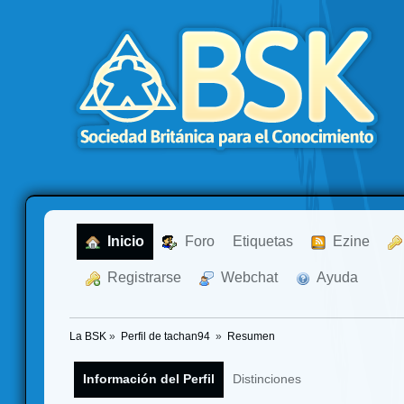
  Inicio
  Foro
Etiquetas
  Ezine
  Registrarse
  Webchat
  Ayuda
La BSK
»
Perfil de tachan94 
»
Resumen
Información del Perfil
Distinciones