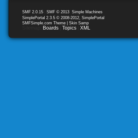
SMF 2.0.15
|
SMF © 2013
,
Simple Machines
SimplePortal 2.3.5 © 2008-2012, SimplePortal
SMFSimple.com Theme | Skin Samp
Sitemap:
Boards
|
Topics
|
XML