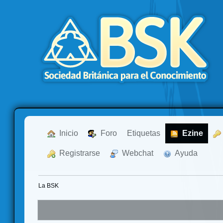
  Inicio
  Foro
Etiquetas
  Ezine
  Registrarse
  Webchat
  Ayuda
La BSK