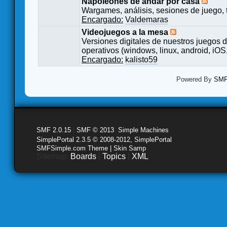
Napoleones de andar por casa
Wargames, análisis, sesiones de juego, 
Encargado:
Valdemaras
Videojuegos a la mesa
Versiones digitales de nuestros juegos d
operativos (windows, linux, android, iOS,
Encargado:
kalisto59
Powered By
SMF 
SMF 2.0.15
|
SMF © 2013
,
Simple Machines
SimplePortal 2.3.5 © 2008-2012, SimplePortal
SMFSimple.com Theme | Skin Samp
Sitemap:
Boards
|
Topics
|
XML