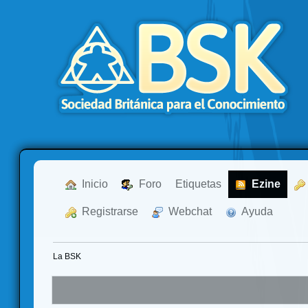
  Inicio
  Foro
Etiquetas
  Ezine
  Registrarse
  Webchat
  Ayuda
La BSK