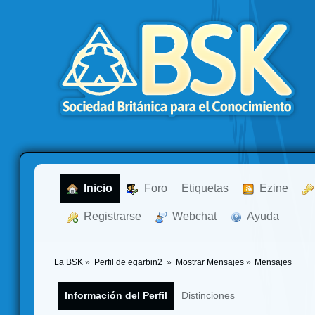
  Inicio
  Foro
Etiquetas
  Ezine
  Registrarse
  Webchat
  Ayuda
La BSK
»
Perfil de egarbin2 
»
Mostrar Mensajes
»
Mensajes
Información del Perfil
Distinciones