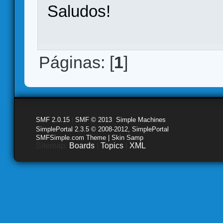
Saludos!
Páginas: [
1
]
SMF 2.0.15
|
SMF © 2013
,
Simple Machines
SimplePortal 2.3.5 © 2008-2012, SimplePortal
SMFSimple.com Theme | Skin Samp
Sitemap:
Boards
|
Topics
|
XML