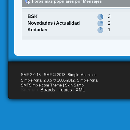
Foros más populares por Mensajes
BSK
3
Novedades / Actualidad
2
Kedadas
1
SMF 2.0.15
|
SMF © 2013
,
Simple Machines
SimplePortal 2.3.5 © 2008-2012, SimplePortal
SMFSimple.com Theme | Skin Samp
Sitemap:
Boards
|
Topics
|
XML