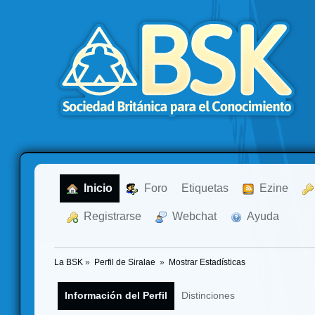
  Inicio
  Foro
Etiquetas
  Ezine
  Registrarse
  Webchat
  Ayuda
La BSK
»
Perfil de Siralae 
»
Mostrar Estadísticas
Información del Perfil
Distinciones