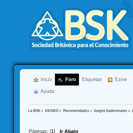
  Inicio
  Foro
Etiquetas
  Ezine
  Ayuda
La BSK
»
KIOSKO
»
Recomendados
»
Juegos tradicionales
»
Páginas: [
1
]
Ir Abajo