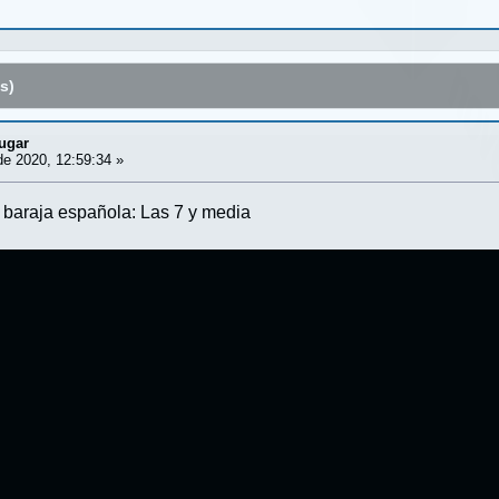
s)
ugar
e 2020, 12:59:34 »
e baraja española: Las 7 y media