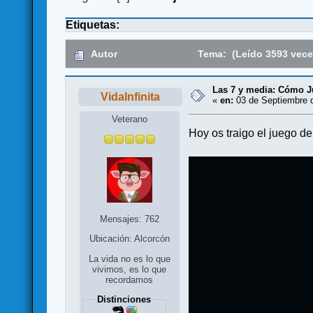
Etiquetas:
Autor
Tema: (Leído 3593 vece
Las 7 y media: Cómo J
VidaInfinita
«
en:
03 de Septiembre d
Veterano
Hoy os traigo el juego d
Mensajes: 762
Ubicación: Alcorcón
La vida no es lo que
vivimos, es lo que
recordamos
Distinciones