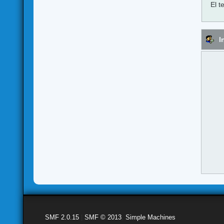
El t
I
SMF 2.0.15
|
SMF © 2013
,
Simple Machines