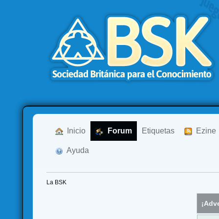
  Inicio
  Forum
Etiquetas
  Ezine
  Ayuda
La BSK
¡Adve