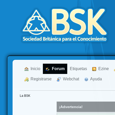
  Inicio
  Forum
Etiquetas
  Ezine
  Registrarse
  Webchat
  Ayuda
La BSK
¡Advertencia!