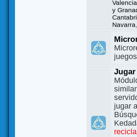
Valencia
y Grana
Cantabri
Navarra
Micro
Micror
juego
Jugar
Módulo
simila
servid
jugar 
Búsque
Kedada
recicl