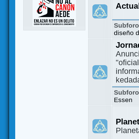
Actua
Subfor
diseño 
Jorna
Anunc
"ofici
inform
kedad
Subfor
Essen
Plane
Plane