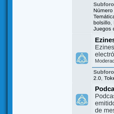
Subfor
Número 
Temátic
bolsillo
,
Juegos d
Ezine
Ezines
electr
Modera
Subfor
2.0
,
Tok
Podca
Podca
emitid
de me