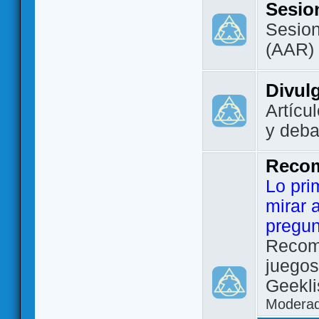
Sesio
Sesion
(AAR)
Divul
Artícu
y deba
Reco
Lo pri
mirar 
pregun
Recom
juegos
Geekli
Modera