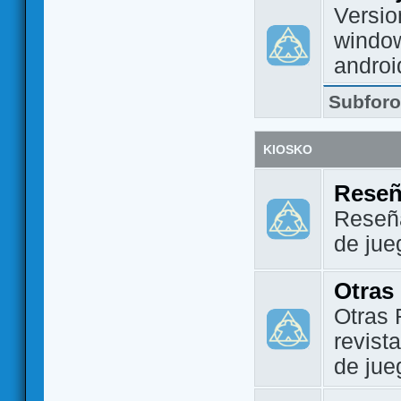
Versio
window
androi
Subfor
KIOSKO
Reseñ
Reseña
de jue
Otras
Otras 
revist
de jue