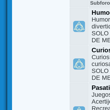
Subfor
Humo
Humor 
divert
SOLO
DE M
Curio
Curios
curios
SOLO
DE M
Pasat
Juegos
Acerti
Recrea