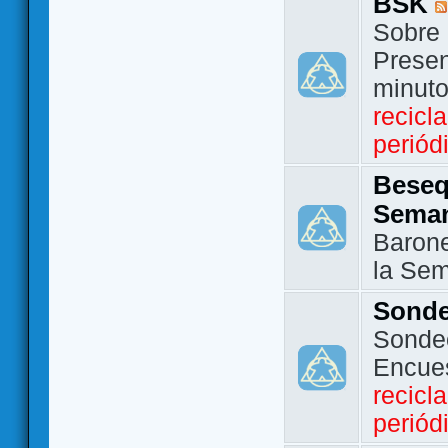
BSK
Sobre 
Presen
minut
recicl
periód
Beseq
Sema
Barone
la Se
Sond
Sondeo
Encue
recicl
periód