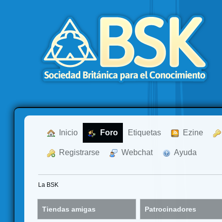
  Inicio
  Foro
Etiquetas
  Ezine
  Registrarse
  Webchat
  Ayuda
La BSK
Tiendas amigas
Patrocinadores