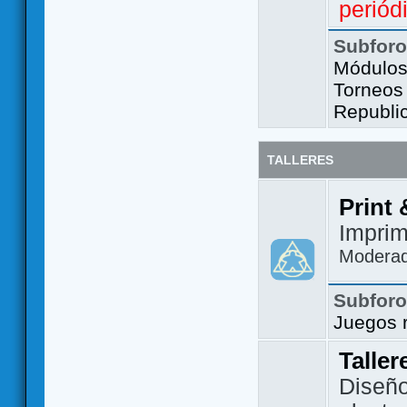
periód
Subfor
Módulos 
Torneos
Republi
TALLERES
Print 
Imprim
Modera
Subfor
Juegos 
Taller
Diseño