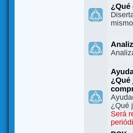
¿Qué 
Disert
mismo
Analiz
Analiz
Ayuda
¿Qué 
comp
Ayudad
¿Qué 
Será r
periód