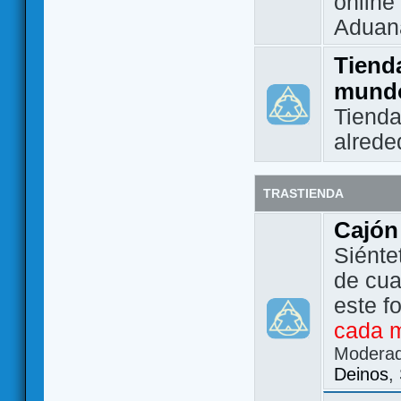
online 
Aduan
Tienda
mund
Tienda
alrede
TRASTIENDA
Cajón
Siénte
de cua
este f
cada 
Modera
Deinos
,