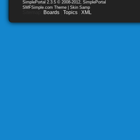
SimplePortal 2.3.5 © 2008-2012, SimplePortal
SMFSimple.com Theme | Skin Samp
Sitemap:
Boards
|
Topics
|
XML