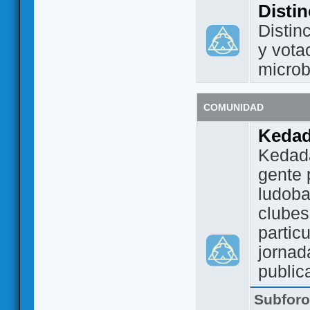
Disti
Distin
y vota
micro
COMUNIDAD
Keda
Kedada
gente 
ludoba
clubes
partic
jornad
public
Subfor