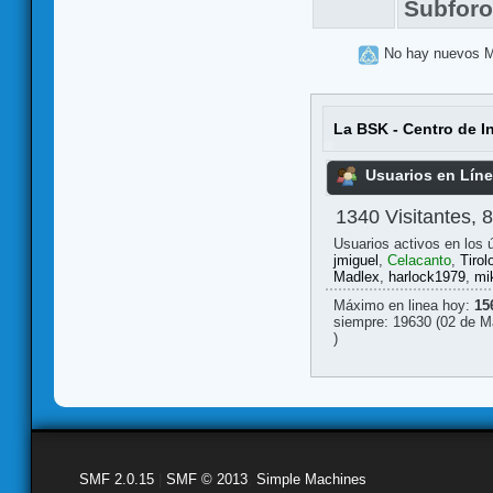
Subfor
No hay nuevos 
La BSK - Centro de I
Usuarios en Lín
1340 Visitantes, 
Usuarios activos en los 
jmiguel
,
Celacanto
,
Tirol
Madlex
,
harlock1979
,
mik
Máximo en linea hoy:
15
siempre: 19630 (02 de M
)
SMF 2.0.15
|
SMF © 2013
,
Simple Machines