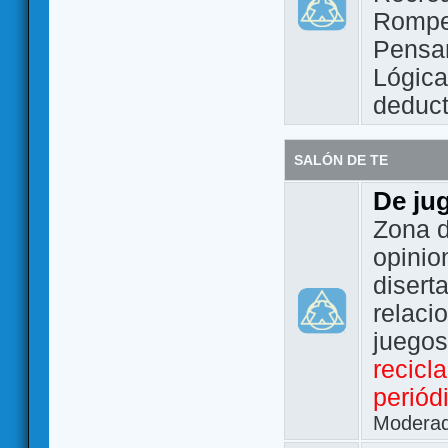
Rompe
Pensam
Lógic
deduct
SALÓN DE TE
De ju
Zona d
opinio
disert
relaci
juego
recicl
periód
Modera