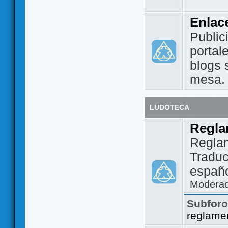
Enlac
Public
portal
blogs 
mesa.
LUDOTECA
Regla
Regla
Traduc
españo
Modera
Subfor
reglame