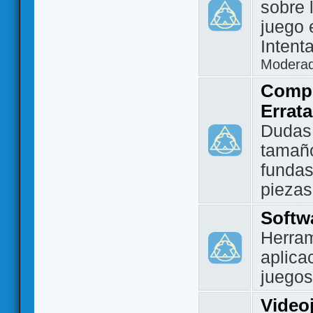
sobre 
juego 
Intent
Modera
Compo
Errat
Dudas
tamañ
fundas
piezas
Softw
Herram
aplica
juegos
Video