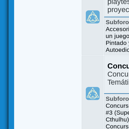
playte
proyec
Subfor
Accesor
un jueg
Pintado
Autoedi
Conc
Concu
Temát
Subfor
Concurs
#3 (Sup
Cthulhu)
Concurs