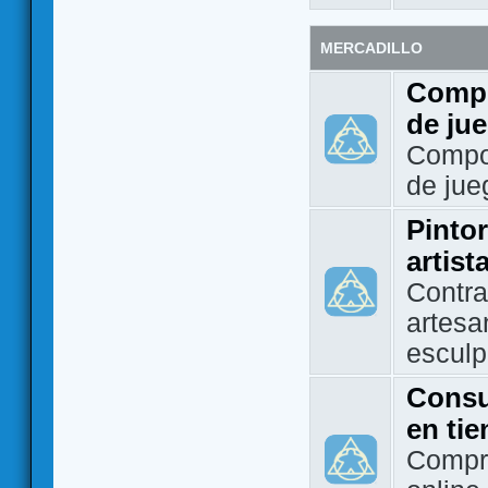
MERCADILLO
Compo
de ju
Compo
de jue
Pintor
artist
Contra
artesa
esculp
Consu
en ti
Compra