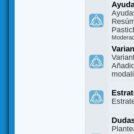
Ayuda
Ayuda
Resúm
Pastic
Modera
Varia
Varian
Añadi
modal
Estra
Estrat
Dudas
Plante