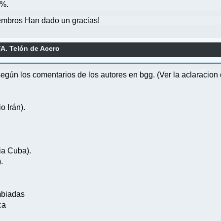
0%.
mbros Han dado un gracias!
A. Telón de Acero
 según los comentarios de los autores en bgg. (Ver la aclaraci
o Irán).
ia Cuba).
.
mbiadas
ca