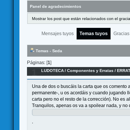
Panel de agradecimientos
Mostrar los post que están relacionados con el graci
Mensajes tuyos
Temas tuyos
Gracias
Temas - Seda
Páginas: [
1
]
1
LUDOTECA
/
Componentes y Erratas
/
ERRATA
Una de dos o buscáis la carta que os comento ab
permanente-, u os acordáis y cuando jugando lle
carta pero no el resto de la corrección). No es 
Tranquilos, apenas os va a spoilear nada, y no
.