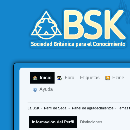
  Inicio
  Foro
Etiquetas
  Ezine
  Ayuda
La BSK
»
Perfil de Seda 
»
Panel de agradecimientos
»
Temas 
Información del Perfil
Distinciones