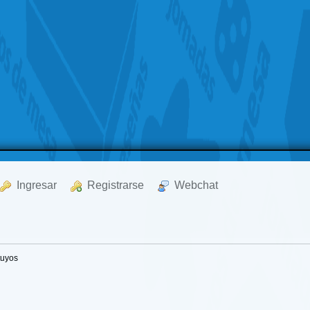
  Ingresar
  Registrarse
  Webchat
tuyos