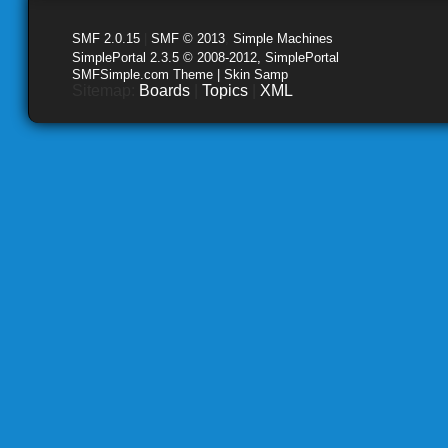
SMF 2.0.15
|
SMF © 2013
,
Simple Machines
SimplePortal 2.3.5 © 2008-2012, SimplePortal
SMFSimple.com Theme | Skin Samp
Sitemap:
Boards
|
Topics
|
XML