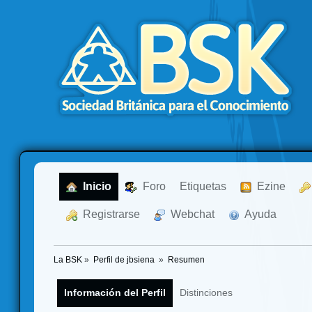
  Inicio
  Foro
Etiquetas
  Ezine
  Registrarse
  Webchat
  Ayuda
La BSK
»
Perfil de jbsiena 
»
Resumen
Información del Perfil
Distinciones