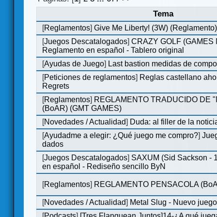
Tema
[
Reglamentos
]
Give Me Liberty! (3W) (Reglamento
[
Juegos Descatalogados
]
CRAZY GOLF (GAMES Ma
Reglamento en español - Tablero original
[
Ayudas de Juego
]
Last bastion medidas de comp
[
Peticiones de reglamentos
]
Reglas castellano aho
Regrets
[
Reglamentos
]
REGLAMENTO TRADUCIDO DE 
(BoAR) (GMT GAMES)
[
Novedades / Actualidad
]
Duda: al filler de la notici
[
Ayudadme a elegir: ¿Qué juego me compro?
]
Jueg
dados
[
Juegos Descatalogados
]
SAXUM (Sid Sackson - 
en español - Rediseño sencillo ByN
[
Reglamentos
]
REGLAMENTO PENSACOLA (BoA
[
Novedades / Actualidad
]
Metal Slug - Nuevo jueg
[
Podcasts
]
[Tres Flanquean Juntos]14-¿A qué jue