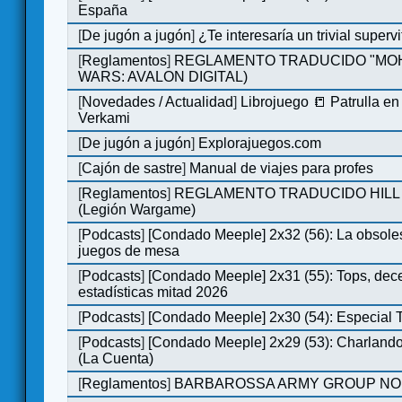
España
[
De jugón a jugón
]
¿Te interesaría un trivial super
[
Reglamentos
]
REGLAMENTO TRADUCIDO "MOH
WARS: AVALON DIGITAL)
[
Novedades / Actualidad
]
Librojuego 📒 Patrulla en
Verkami
[
De jugón a jugón
]
Explorajuegos.com
[
Cajón de sastre
]
Manual de viajes para profes
[
Reglamentos
]
REGLAMENTO TRADUCIDO HILL
(Legión Wargame)
[
Podcasts
]
[Condado Meeple] 2x32 (56): La obsole
juegos de mesa
[
Podcasts
]
[Condado Meeple] 2x31 (55): Tops, dec
estadísticas mitad 2026
[
Podcasts
]
[Condado Meeple] 2x30 (54): Especial
[
Podcasts
]
[Condado Meeple] 2x29 (53): Charlando
(La Cuenta)
[
Reglamentos
]
BARBAROSSA ARMY GROUP NO