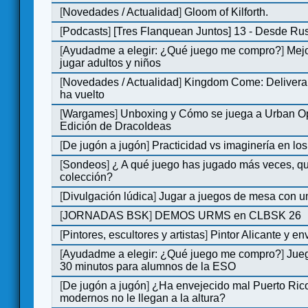
[
Novedades / Actualidad
]
Gloom of Kilforth.
[
Podcasts
]
[Tres Flanquean Juntos] 13 - Desde Ru
[
Ayudadme a elegir: ¿Qué juego me compro?
]
Mejo
jugar adultos y niños
[
Novedades / Actualidad
]
Kingdom Come: Deliveran
ha vuelto
[
Wargames
]
Unboxing y Cómo se juega a Urban Op
Edición de DracoIdeas
[
De jugón a jugón
]
Practicidad vs imaginería en lo
[
Sondeos
]
¿ A qué juego has jugado más veces, qu
colección?
[
Divulgación lúdica
]
Jugar a juegos de mesa con u
[
JORNADAS BSK
]
DEMOS URMS en CLBSK 26
[
Pintores, escultores y artistas
]
Pintor Alicante y en
[
Ayudadme a elegir: ¿Qué juego me compro?
]
Jue
30 minutos para alumnos de la ESO
[
De jugón a jugón
]
¿Ha envejecido mal Puerto Rico
modernos no le llegan a la altura?