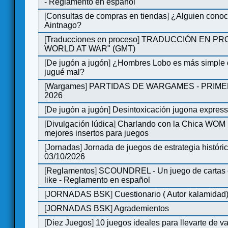
- Reglamento en español
[
Consultas de compras en tiendas
]
¿Alguien conoce
Aintnago?
[
Traducciones en proceso
]
TRADUCCIÓN EN PRO
WORLD AT WAR" (GMT)
[
De jugón a jugón
]
¿Hombres Lobo es más simple q
jugué mal?
[
Wargames
]
PARTIDAS DE WARGAMES - PRIM
2026
[
De jugón a jugón
]
Desintoxicación jugona expres
[
Divulgación lúdica
]
Charlando con la Chica WOM | 
mejores insertos para juegos
[
Jornadas
]
Jornada de juegos de estrategia históri
03/10/2026
[
Reglamentos
]
SCOUNDREL - Un juego de cartas en
like - Reglamento en español
[
JORNADAS BSK
]
Cuestionario ( Autor kalamidad
[
JORNADAS BSK
]
Agrademientos
[
Diez Juegos
]
10 juegos ideales para llevarte de 