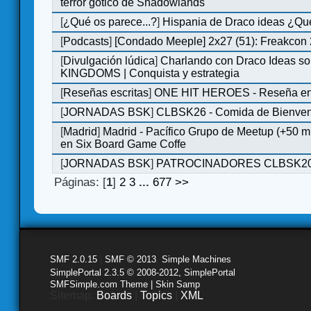
terror gótico de Shadowlands
[
¿Qué os parece...?
]
Hispania de Draco ideas ¿Qu
[
Podcasts
]
[Condado Meeple] 2x27 (51): Freakcon
[
Divulgación lúdica
]
Charlando con Draco Ideas s
KINGDOMS | Conquista y estrategia
[
Reseñas escritas
]
ONE HIT HEROES - Reseña en 
[
JORNADAS BSK
]
CLBSK26 - Comida de Bienve
[
Madrid
]
Madrid - Pacífico Grupo de Meetup (+50 
en Six Board Game Coffe
[
JORNADAS BSK
]
PATROCINADORES CLBSK2
Páginas: [
1
]
2
3
...
677
>>
SMF 2.0.15
|
SMF © 2013
,
Simple Machines
SimplePortal 2.3.5 © 2008-2012, SimplePortal
SMFSimple.com Theme | Skin Samp
Sitemap:
Boards
|
Topics
|
XML