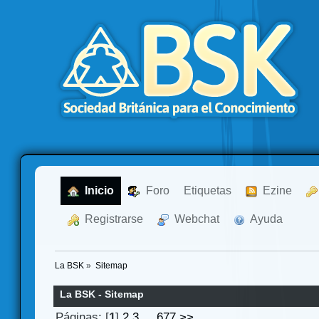
  Inicio
  Foro
Etiquetas
  Ezine
  Registrarse
  Webchat
  Ayuda
La BSK
»
Sitemap
La BSK - Sitemap
Páginas: [
1
]
2
3
...
677
>>