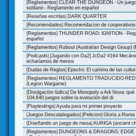
[
Reglamentos
]
CLEAR THE DUNGEON - Un juego 
solitario - Reglamento en español
[
Reseñas escritas
]
DARK QUARTER
[
Recomendados
]
Recomendacion de cooperativos 
[
Reglamentos
]
THUNDER ROAD: IGNITION - Regl
español
[
Reglamentos
]
Rubout (Australian Design Group) 
[
Podcasts
]
[Jugando con Da2] JcDa2 #164 Mecáni
echaríamos de menos
[
Dudas de Reglas
]
Epochs: El camino de las cultu
[
Reglamentos
]
REGLAMENTO TRADUCIDO RED
(Legion Wargame)
[
Divulgación lúdica
]
De Monopoly a Ark Nova: qué
104.640 juegos sobre la evolución del di
[
Playtestings
]
Ayuda para mi primer proyecto
[
Juegos Descatalogados
]
[Peticion] Gloria a Roma
[
Diseñando un juego de mesa
]
AURIGA (ancient cha
[
Reglamentos
]
DUNGEONS & DRAGONS: EDGE 