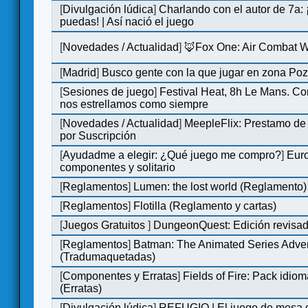
[
Divulgación lúdica
]
Charlando con el autor de 7a:
puedas! | Así nació el juego
[
Novedades / Actualidad
]
🦊Fox One: Air Combat 
[
Madrid
]
Busco gente con la que jugar en zona Po
[
Sesiones de juego
]
Festival Heat, 8h Le Mans. C
nos estrellamos como siempre
[
Novedades / Actualidad
]
MeepleFlix: Prestamo de
por Suscripción
[
Ayudadme a elegir: ¿Qué juego me compro?
]
Eur
componentes y solitario
[
Reglamentos
]
Lumen: the lost world (Reglamento)
[
Reglamentos
]
Flotilla (Reglamento y cartas)
[
Juegos Gratuitos
]
DungeonQuest: Edición revisad
[
Reglamentos
]
Batman: The Animated Series Adve
(Tradumaquetadas)
[
Componentes y Erratas
]
Fields of Fire: Pack id
(Erratas)
[
Divulgación lúdica
]
REFUGIO | El juego de mesa q