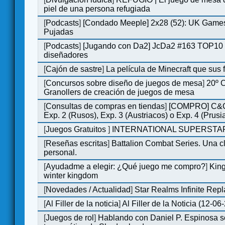
piel de una persona refugiada
[
Podcasts
]
[Condado Meeple] 2x28 (52): UK Games
Pujadas
[
Podcasts
]
[Jugando con Da2] JcDa2 #163 TOP10 
diseñadores
[
Cajón de sastre
]
La película de Minecraft que sus 
[
Concursos sobre diseño de juegos de mesa
]
20º 
Granollers de creación de juegos de mesa
[
Consultas de compras en tiendas
]
[COMPRO] C&C
Exp. 2 (Rusos), Exp. 3 (Austriacos) o Exp. 4 (Prusi
[
Juegos Gratuitos
]
INTERNATIONAL SUPERSTAR
[
Reseñas escritas
]
Battalion Combat Series. Una cl
personal.
[
Ayudadme a elegir: ¿Qué juego me compro?
]
King
winter kingdom
[
Novedades / Actualidad
]
Star Realms Infinite Repl
[
Al Filler de la noticia
]
Al Filler de la Noticia (12-06
[
Juegos de rol
]
Hablando con Daniel P. Espinosa s