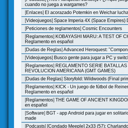
cuando no juega a wargames?
[
Enlaces
]
El acorazado Potemkin en Weichar lucha
[
Videojuegos
]
Space Imperia 4X (Space Empires) D
[
Peticiones de reglamentos
]
Cosmic Encounters
[
Reglamentos
]
KOBAYASHI MARU: A TEST OF 
Reglamento en español
[
Dudas de Reglas
]
Advanced Heroquest: "Compone
[
Videojuegos
]
Busco gente para jugar a PC y switc
[
Reglamentos
]
REGLAMENTO SERIE BATALLAS 
REVOLUCION AMERICANA (GMT GAMES)
[
Dudas de Reglas
]
Storyfold: Wildwoods (Final prim
[
Reglamentos
]
KICK - Un juego de fútbol de Reiner
Reglamento en español
[
Reglamentos
]
THE GAME OF ANCIENT KINGDOM
en español
[
Software
]
BGT - app Android para jugar en solitari
made
[
Podcasts
]
[Condado Meeple] 2x33 (57): Charlan