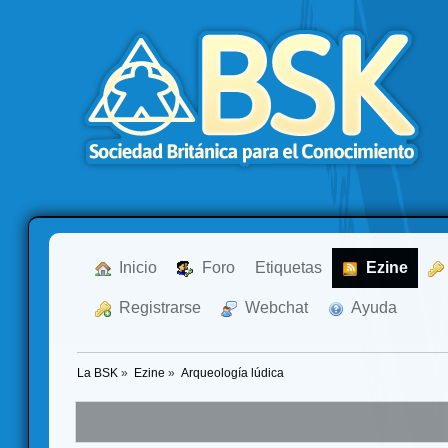
  Inicio
  Foro
Etiquetas
  Ezine
  Registrarse
  Webchat
  Ayuda
La BSK
»
Ezine
»
Arqueología lúdica