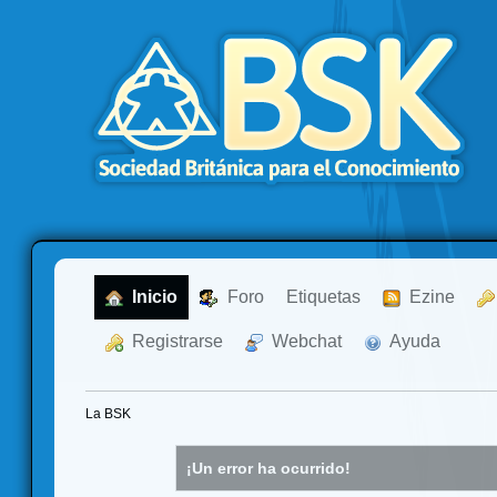
  Inicio
  Foro
Etiquetas
  Ezine
  Registrarse
  Webchat
  Ayuda
La BSK
¡Un error ha ocurrido!