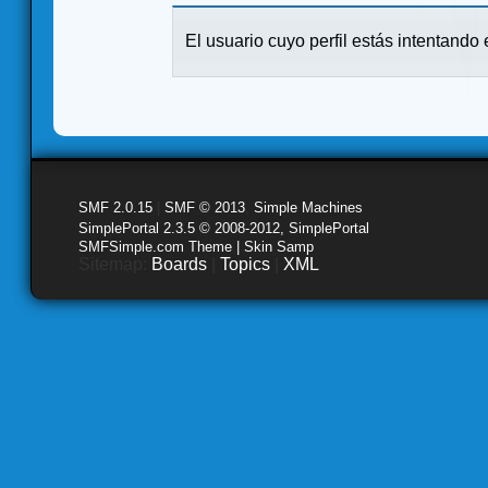
El usuario cuyo perfil estás intentando e
SMF 2.0.15
|
SMF © 2013
,
Simple Machines
SimplePortal 2.3.5 © 2008-2012, SimplePortal
SMFSimple.com Theme | Skin Samp
Sitemap:
Boards
|
Topics
|
XML