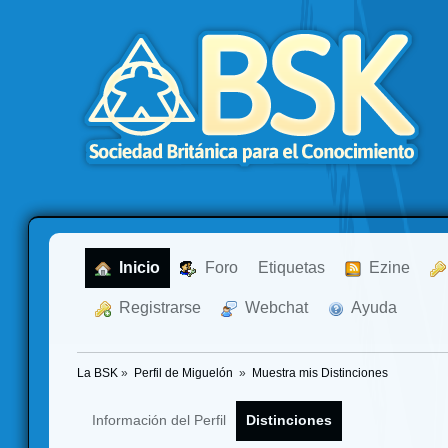
  Inicio
  Foro
Etiquetas
  Ezine
  Registrarse
  Webchat
  Ayuda
La BSK
»
Perfil de Miguelón 
»
Muestra mis Distinciones
Información del Perfil
Distinciones