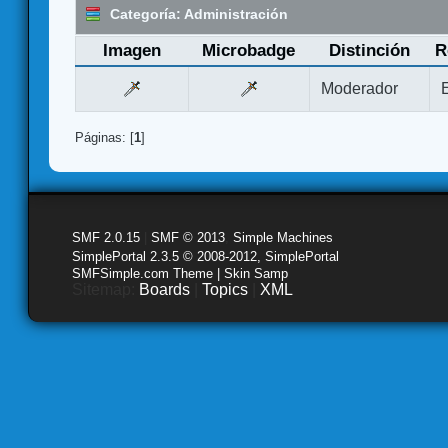
Categoría: Administración
Imagen
Microbadge
Distinción
R
Moderador
Páginas: [
1
]
SMF 2.0.15
|
SMF © 2013
,
Simple Machines
SimplePortal 2.3.5 © 2008-2012, SimplePortal
SMFSimple.com Theme | Skin Samp
Sitemap:
Boards
|
Topics
|
XML