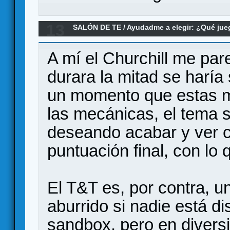
13
SALÓN DE TE
/
Ayudadme a elegir: ¿Qué ju
o Triumph and Tragedy.
A mí el Churchill me par
durara la mitad se haría
un momento que estas mi
las mecánicas, el tema s
deseando acabar y ver c
puntuación final, con lo
El T&T es, por contra, 
aburrido si nadie está di
sandbox, pero en diversi