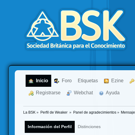
  Inicio
  Foro
Etiquetas
  Ezine
  Registrarse
  Webchat
  Ayuda
La BSK
»
Perfil de Weaker 
»
Panel de agradecimientos
»
Mensaje
Información del Perfil
Distinciones