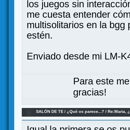
los juegos sin interacci
me cuesta entender cómo
multisolitarios en la bg
estén.
Enviado desde mi LM-K4
Para este me
gracias!
9
SALÓN DE TE
/
¿Qué os parece...?
/
Re:Maria, 
Igual la primera se os p