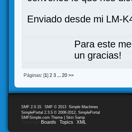
Enviado desde mi LM-K4
Para este me
un gracias!
Páginas: [
1
]
2
3
...
20
>>
SMF 2.0.15
|
SMF © 2013
,
Simple Machines
SimplePortal 2.3.5 © 2008-2012, SimplePortal
SMFSimple.com Theme | Skin Samp
Sitemap:
Boards
|
Topics
|
XML