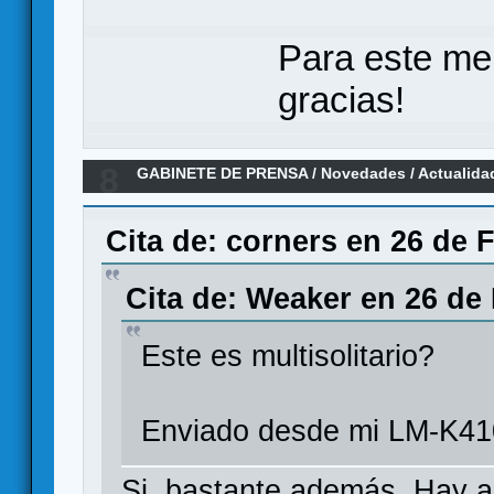
Para este me
gracias!
8
GABINETE DE PRENSA
/
Novedades / Actualida
100 de la bgg ¿Cuál será su límite?
Cita de: corners en 26 de 
Cita de: Weaker en 26 de 
Este es multisolitario?
Enviado desde mi LM-K41
Si, bastante además. Hay a