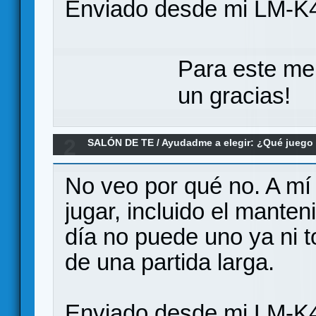
Enviado desde mi LM-K4
Para este me
un gracias!
2
SALÓN DE TE
/
Ayudadme a elegir: ¿Qué jueg
que dé buena sensación de evolución?
No veo por qué no. A mí 
jugar, incluido el mante
día no puede uno ya ni t
de una partida larga.
Enviado desde mi LM-K4