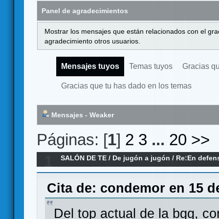
Panel de agradecimientos
Mostrar los mensajes que están relacionados con el gra
agradecimiento otros usuarios.
Mensajes tuyos
Temas tuyos
Gracias q
Gracias que tu has dado en los temas
Mensajes - Weaker
Páginas: [
1
]
2
3
...
20
>>
1
SALÓN DE TE
/
De jugón a jugón
/
Re:En defens
Cita de: condemor en 15 d
Del top actual de la bgg, 