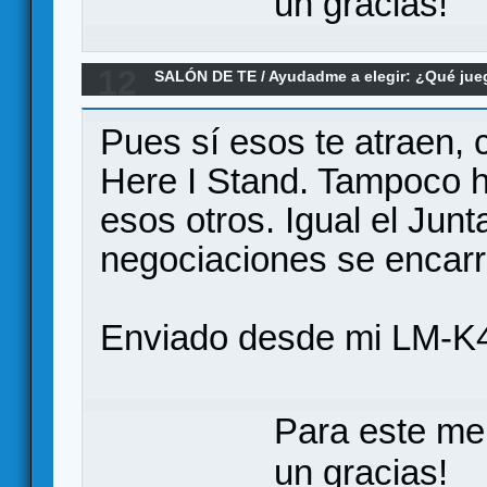
un gracias!
12
SALÓN DE TE
/
Ayudadme a elegir: ¿Qué ju
tipo Machiavelli o la República de Roma.
Pues sí esos te atraen, c
Here I Stand. Tampoco 
esos otros. Igual el Jun
negociaciones se encarri
Enviado desde mi LM-K4
Para este me
un gracias!