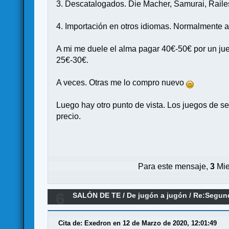
3. Descatalogados. Die Macher, Samurai, Railes,
4. Importación en otros idiomas. Normalmente al
A mi me duele el alma pagar 40€-50€ por un jue
25€-30€.
A veces. Otras me lo compro nuevo
Luego hay otro punto de vista. Los juegos de 
precio.
Para este mensaje,
3
Mie
6
SALÓN DE TE
/
De jugón a jugón
/
Re:Segund
Cita de: Exedron en 12 de Marzo de 2020, 12:01:49