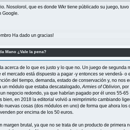
io. Nosolorol, que es donde Wkr tiene públicado su juego, tuvo
n Google.
mbro Ha dado un gracias!
a Mano ¿Vale la pena?
acerca de lo que es justo y lo que no. Un juego de segunda man
e el mercado está dispuesto a pagar -y entonces se venderá- o e
unción del tiempo, demanda, estado de conservación y, no nos 
a un módulo que estaba descatalogado,
Armies of Oblivion
, po
 un negocio redondo, ya que habrían pagado por él unos 55-65 e
 bien, en 2018 la editorial volvió a reimprimirlo cambiando lige
ndo nuevas cosas (dos módulos en uno) de forma que ahora los
o venden por encima de los 50 euros.
un margen brutal, ya que no se trata de un producto de primera 