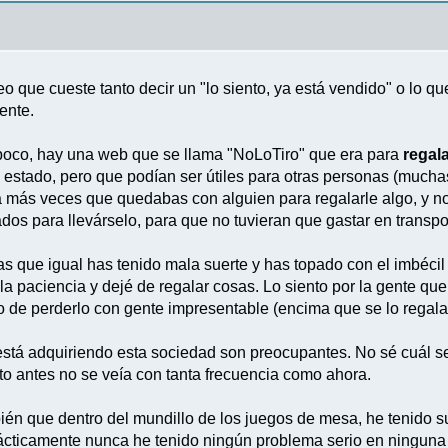
 que cueste tanto decir un "lo siento, ya está vendido" o lo qu
ente.
poco, hay una web que se llama "NoLoTiro" que era para
regal
estado, pero que podían ser útiles para otras personas (mucha
 más veces que quedabas con alguien para regalarle algo, y no
ados para llevárselo, para que no tuvieran que gastar en transpo
as que igual has tenido mala suerte y has topado con el imbécil
a paciencia y dejé de regalar cosas. Lo siento por la gente qu
o de perderlo con gente impresentable (encima que se lo regalas
tá adquiriendo esta sociedad son preocupantes. No sé cuál será
to antes no se veía con tanta frecuencia como ahora.
bién que dentro del mundillo de los juegos de mesa, he tenido 
rácticamente nunca he tenido ningún problema serio en ninguna 