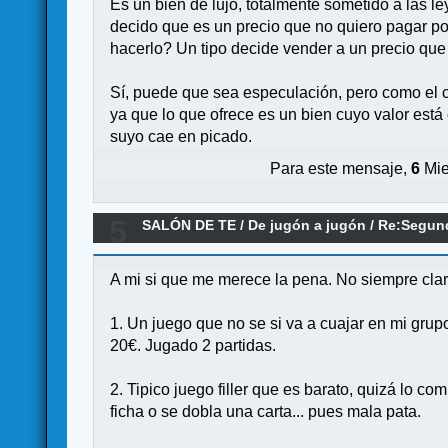
Es un bien de lujo, totalmente sometido a las
decido que es un precio que no quiero pagar po
hacerlo? Un tipo decide vender a un precio que
Sí, puede que sea especulación, pero como el c
ya que lo que ofrece es un bien cuyo valor está
suyo cae en picado.
Para este mensaje,
6
Mie
5
SALÓN DE TE
/
De jugón a jugón
/
Re:Segund
A mi si que me merece la pena. No siempre clar
1. Un juego que no se si va a cuajar en mi gru
20€. Jugado 2 partidas.
2. Tipico juego filler que es barato, quizá lo c
ficha o se dobla una carta... pues mala pata.