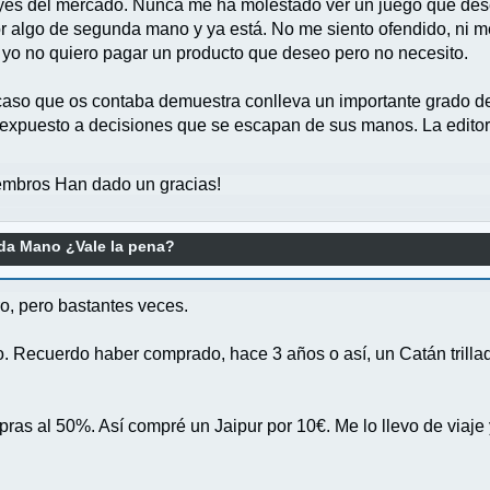
 leyes del mercado. Nunca me ha molestado ver un juego que de
r algo de segunda mano y ya está. No me siento ofendido, ni me
 yo no quiero pagar un producto que deseo pero no necesito.
aso que os contaba demuestra conlleva un importante grado de 
 expuesto a decisiones que se escapan de sus manos. La editorial
mbros Han dado un gracias!
a Mano ¿Vale la pena?
o, pero bastantes veces.
po. Recuerdo haber comprado, hace 3 años o así, un Catán trilla
ompras al 50%. Así compré un Jaipur por 10€. Me lo llevo de viaj