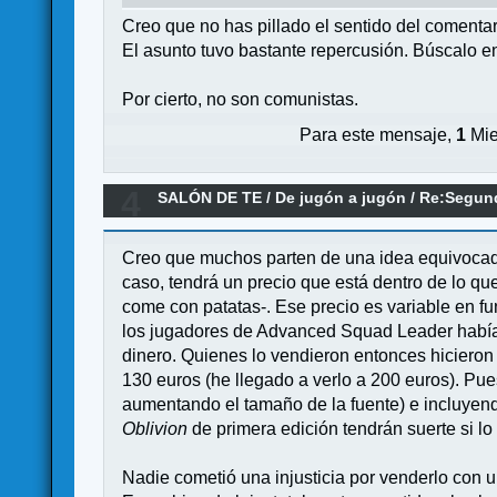
Creo que no has pillado el sentido del comentar
El asunto tuvo bastante repercusión. Búscalo e
Por cierto, no son comunistas.
Para este mensaje,
1
Mie
4
SALÓN DE TE
/
De jugón a jugón
/
Re:Segund
Creo que muchos parten de una idea equivocada 
caso, tendrá un precio que está dentro de lo qu
come con patatas-. Ese precio es variable en f
los jugadores de Advanced Squad Leader habí
dinero. Quienes lo vendieron entonces hicieron
130 euros (he llegado a verlo a 200 euros). Pues
aumentando el tamaño de la fuente) e incluye
Oblivion
de primera edición tendrán suerte si l
Nadie cometió una injusticia por venderlo con 