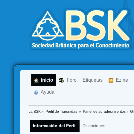
  Inicio
  Foro
Etiquetas
  Ezine
  Ayuda
La BSK
»
Perfil de Tigrónidas 
»
Panel de agradecimientos
»
Gr
Información del Perfil
Distinciones