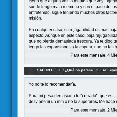
cierto que alguna vez, a medida que voy jugando
suerte tengo mala memoria y con el paso de los
entretenido, sigue teniendo muchos otros factor
misión.
En cualquier caso, su rejugabilidad es más baja
aspecto. Aunque en este caso, baja rejugabilida
que no pierda demasiada frescura. Ya te digo q
tengo las expansiones a la espera, que no las 
Para este mensaje,
4
Mie
2
SALÓN DE TE
/
¿Qué os parece...?
/
Re:Leye
Yo no te lo recomendaría.
Para mi pesa demasiado lo "cerrado" que es. L
desviarte ni un mm o no la superaras. Me hace s
Para este mensaje,
2
Mie