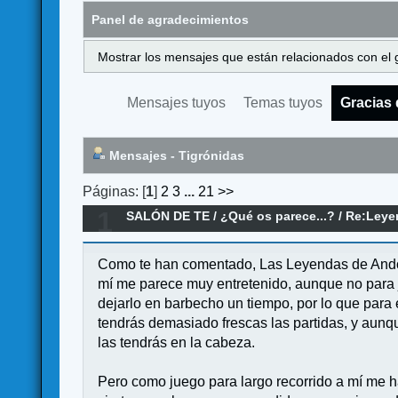
Panel de agradecimientos
Mostrar los mensajes que están relacionados con el 
Mensajes tuyos
Temas tuyos
Gracias 
Mensajes - Tigrónidas
Páginas: [
1
]
2
3
...
21
>>
1
SALÓN DE TE
/
¿Qué os parece...?
/
Re:Leye
Como te han comentado, Las Leyendas de Andor 
mí me parece muy entretenido, aunque no para j
dejarlo en barbecho un tiempo, por lo que para 
tendrás demasiado frescas las partidas, y aunqu
las tendrás en la cabeza.
Pero como juego para largo recorrido a mí me 