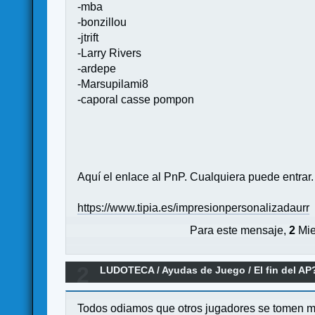
-mba
-bonzillou
-jtrift
-Larry Rivers
-ardepe
-Marsupilami8
-caporal casse pompon
Aquí el enlace al PnP. Cualquiera puede entrar.
https://www.tipia.es/impresionpersonalizadaurr
Para este mensaje,
2
Mie
2
LUDOTECA
/
Ayudas de Juego
/
El fin del AP
Todos odiamos que otros jugadores se tomen má