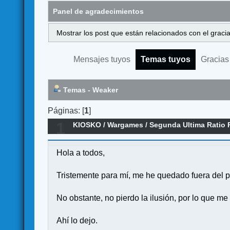
Panel de agradecimientos
Mostrar los post que están relacionados con el graci
Mensajes tuyos
Temas tuyos
Gracias
Temas - Weaker
Páginas: [
1
]
1
KIOSKO
/
Wargames
/
Segunda Ultima Ratio 
Hola a todos,
Tristemente para mí, me he quedado fuera del pr
No obstante, no pierdo la ilusión, por lo que 
Ahí lo dejo.