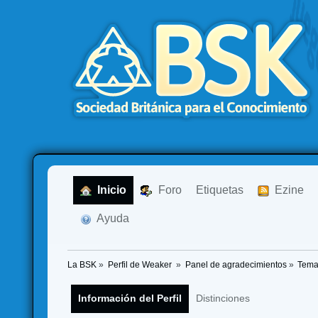
  Inicio
  Foro
Etiquetas
  Ezine
  Ayuda
La BSK
»
Perfil de Weaker 
»
Panel de agradecimientos
»
Tema
Información del Perfil
Distinciones