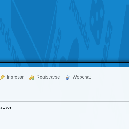
  Ingresar
  Registrarse
  Webchat
s tuyos