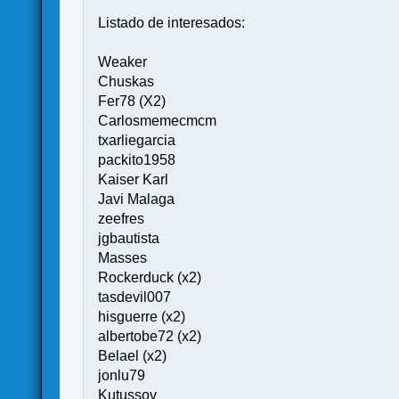
Listado de interesados:
Weaker
Chuskas
Fer78 (X2)
Carlosmemecmcm
txarliegarcia
packito1958
Kaiser Karl
Javi Malaga
zeefres
jgbautista
Masses
Rockerduck (x2)
tasdevil007
hisguerre (x2)
albertobe72 (x2)
Belael (x2)
jonlu79
Kutussov