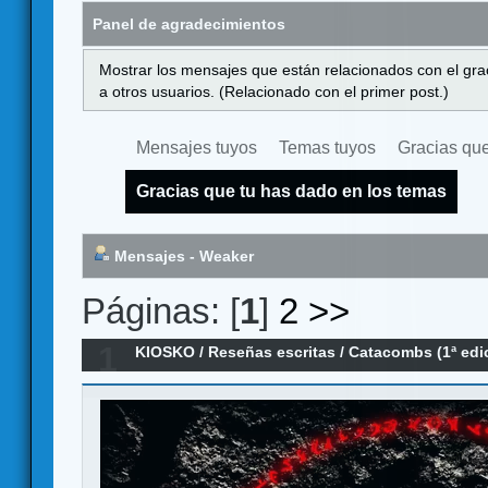
Panel de agradecimientos
Mostrar los mensajes que están relacionados con el gra
a otros usuarios. (Relacionado con el primer post.)
Mensajes tuyos
Temas tuyos
Gracias que
Gracias que tu has dado en los temas
Mensajes - Weaker
Páginas: [
1
]
2
>>
1
KIOSKO
/
Reseñas escritas
/
Catacombs (1ª edi