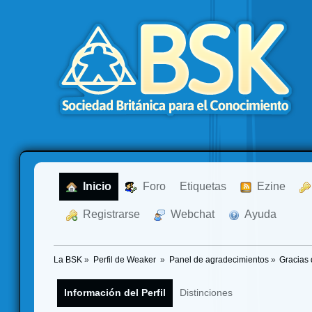
  Inicio
  Foro
Etiquetas
  Ezine
  Registrarse
  Webchat
  Ayuda
La BSK
»
Perfil de Weaker 
»
Panel de agradecimientos
»
Gracias 
Información del Perfil
Distinciones