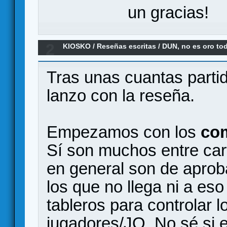
un gracias!
2
KIOSKO
/
Reseñas escritas
/
DUN, no es oro tod
Tras unas cuantas parti
lanzo con la reseña.
Empezamos con los
co
Sí son muchos entre cart
en general son de apro
los que no llega ni a es
tableros para controlar 
jugadores/JO. No sé si e