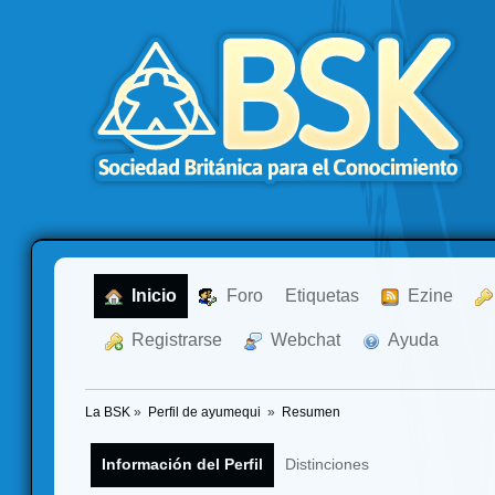
  Inicio
  Foro
Etiquetas
  Ezine
  Registrarse
  Webchat
  Ayuda
La BSK
»
Perfil de ayumequi 
»
Resumen
Información del Perfil
Distinciones