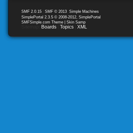
SMF 2.0.15
|
SMF © 2013
,
Simple Machines
SimplePortal 2.3.5 © 2008-2012, SimplePortal
SMFSimple.com Theme | Skin Samp
Sitemap:
Boards
|
Topics
|
XML