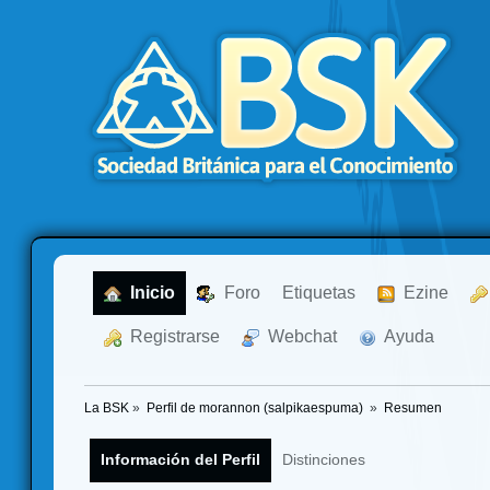
  Inicio
  Foro
Etiquetas
  Ezine
  Registrarse
  Webchat
  Ayuda
La BSK
»
Perfil de morannon (salpikaespuma) 
»
Resumen
Información del Perfil
Distinciones