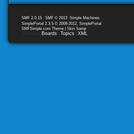
SMF 2.0.15
|
SMF © 2013
,
Simple Machines
SimplePortal 2.3.5 © 2008-2012, SimplePortal
SMFSimple.com Theme | Skin Samp
Sitemap:
Boards
|
Topics
|
XML