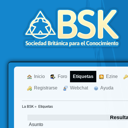
  Inicio
  Foro
Etiquetas
  Ezine
  Registrarse
  Webchat
  Ayuda
La BSK
»
Etiquetas
Result
Asunto