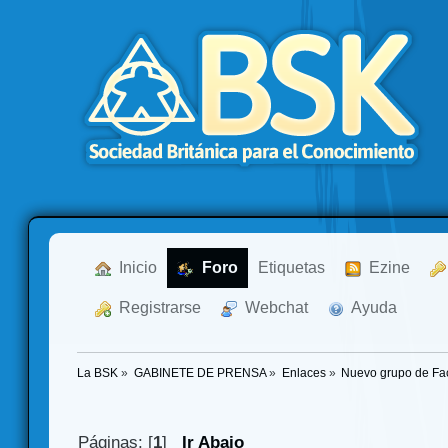
  Inicio
  Foro
Etiquetas
  Ezine
  Registrarse
  Webchat
  Ayuda
La BSK
»
GABINETE DE PRENSA
»
Enlaces
»
Nuevo grupo de F
Páginas: [
1
]
Ir Abajo