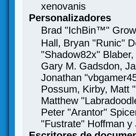
xenovanis
Personalizadores
Brad "IchBin™" Gro
Hall, Bryan "Runic" D
"Shadow82x" Blaber, 
Gary M. Gadsdon, Jas
Jonathan "vbgamer45" 
Possum, Kirby, Matt
Matthew "Labradoodle
Peter "Arantor" Spice
"Fustrate" Hoffman y
Escritores de docume