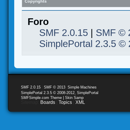
Copyrights
Foro
SMF 2.0.15
|
SMF © 
SimplePortal 2.3.5 ©
SMF 2.0.15
|
SMF © 2013
,
Simple Machines
SimplePortal 2.3.5 © 2008-2012, SimplePortal
SMFSimple.com Theme | Skin Samp
Sitemap:
Boards
|
Topics
|
XML