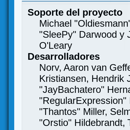
Soporte del proyecto
Michael "Oldiesmann
"SleePy" Darwood y J
O'Leary
Desarrolladores
Norv, Aaron van Geffe
Kristiansen, Hendrik
"JayBachatero" Hern
"RegularExpression"
"Thantos" Miller, Se
"Orstio" Hildebrandt,