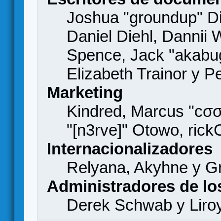
Joshua "groundup" Di
Daniel Diehl, Dannii 
Spence, Jack "akabu
Elizabeth Trainor y 
Marketing
Kindred, Marcus "cσσ
"[n3rve]" Otowo, rick
Internacionalizadores
Relyana, Akyhne y G
Administradores de lo
Derek Schwab y Liro