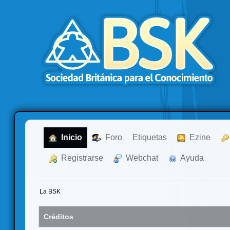
  Inicio
  Foro
Etiquetas
  Ezine
  Registrarse
  Webchat
  Ayuda
La BSK
Créditos