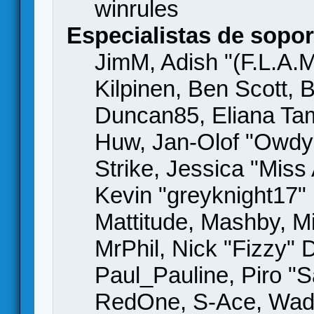
winrules
Especialistas de sopor
JimM, Adish "(F.L.A.M
Kilpinen, Ben Scott,
Duncan85, Eliana Tame
Huw, Jan-Olof "Owdy"
Strike, Jessica "Mis
Kevin "greyknight17" H
Mattitude, Mashby, Mic
MrPhil, Nick "Fizzy" 
Paul_Pauline, Piro "S
RedOne, S-Ace, Wad