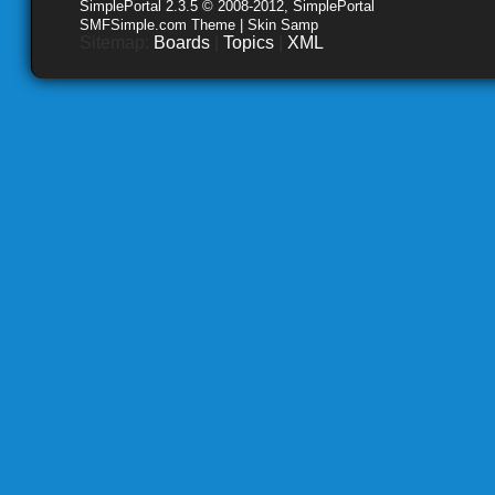
SimplePortal 2.3.5 © 2008-2012, SimplePortal
SMFSimple.com Theme | Skin Samp
Sitemap:
Boards
|
Topics
|
XML