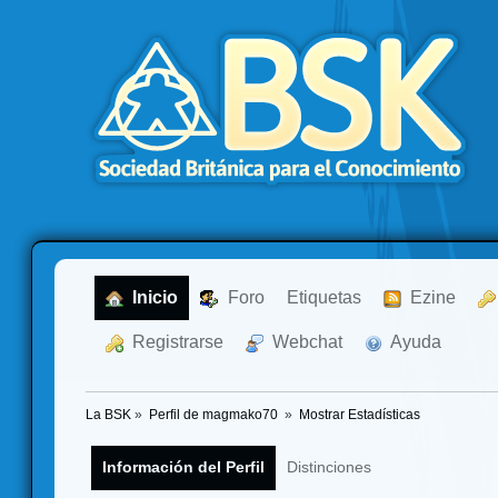
  Inicio
  Foro
Etiquetas
  Ezine
  Registrarse
  Webchat
  Ayuda
La BSK
»
Perfil de magmako70 
»
Mostrar Estadísticas
Información del Perfil
Distinciones