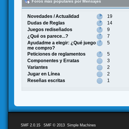
Foros más populares por Mensajes
Novedades / Actualidad
19
Dudas de Reglas
14
Juegos rediseñados
9
¿Qué os parece...?
7
Ayudadme a elegir: ¿Qué juego
5
me compro?
Peticiones de reglamentos
5
Componentes y Erratas
3
Variantes
2
Jugar en Línea
2
Reseñas escritas
1
SMF 2.0.15
|
SMF © 2013
,
Simple Machines