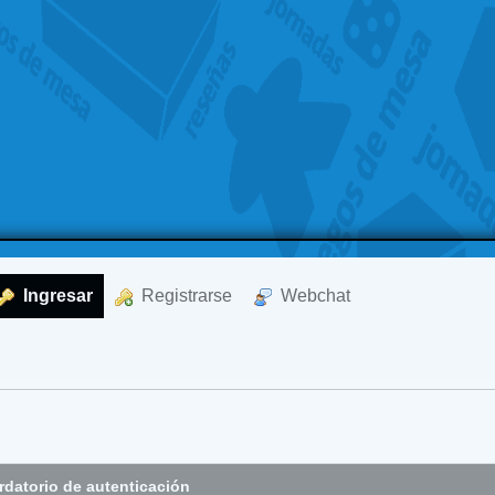
  Ingresar
  Registrarse
  Webchat
datorio de autenticación