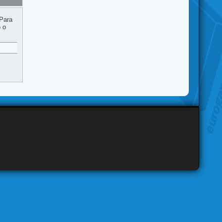
 Para
o o