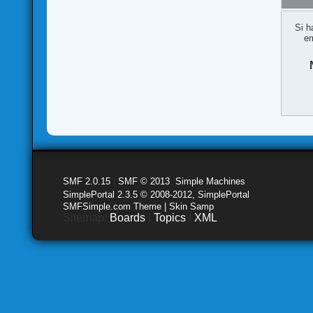
Si h
em
SMF 2.0.15
|
SMF © 2013
,
Simple Machines
SimplePortal 2.3.5 © 2008-2012, SimplePortal
SMFSimple.com Theme | Skin Samp
Sitemap:
Boards
|
Topics
|
XML