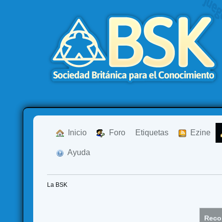
  Inicio
  Foro
Etiquetas
  Ezine
  Ayuda
La BSK
Recor