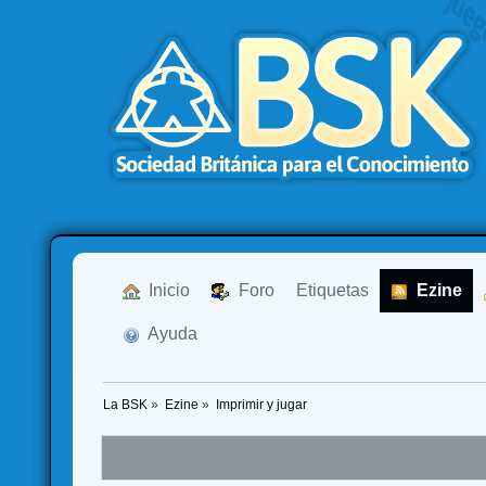
  Inicio
  Foro
Etiquetas
  Ezine
  Ayuda
La BSK
»
Ezine
»
Imprimir y jugar