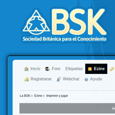
  Inicio
  Foro
Etiquetas
  Ezine
  Registrarse
  Webchat
  Ayuda
La BSK
»
Ezine
»
Imprimir y jugar
I