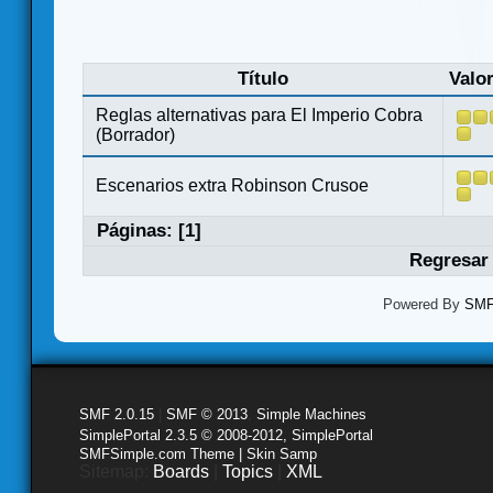
Título
Valo
Reglas alternativas para El Imperio Cobra
(Borrador)
Escenarios extra Robinson Crusoe
Páginas: [
1
]
Regresar 
Powered By
SMF 
SMF 2.0.15
|
SMF © 2013
,
Simple Machines
SimplePortal 2.3.5 © 2008-2012, SimplePortal
SMFSimple.com Theme | Skin Samp
Sitemap:
Boards
|
Topics
|
XML