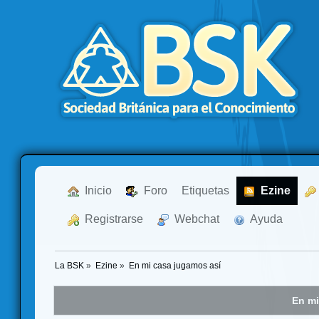
  Inicio
  Foro
Etiquetas
  Ezine
  Registrarse
  Webchat
  Ayuda
La BSK
»
Ezine
»
En mi casa jugamos así
En mi