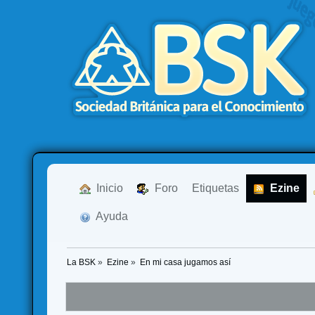
  Inicio
  Foro
Etiquetas
  Ezine
  Ayuda
La BSK
»
Ezine
»
En mi casa jugamos así