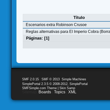
Título
Escenarios extra Robinson Crusoe
Reglas alternativas para El Imperio Cobra (Borr
Páginas: [
1
]
SMF 2.0.15
|
SMF © 2013
,
Simple Machines
SimplePortal 2.3.5 © 2008-2012, SimplePortal
SMFSimple.com Theme | Skin Samp
Sitemap:
Boards
|
Topics
|
XML