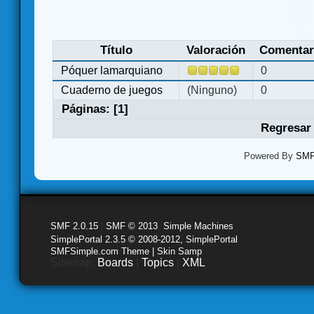
Título
Valoración
Comentar
Póquer lamarquiano
0
Cuaderno de juegos
(Ninguno)
0
Páginas: [
1
]
Regresar 
Powered By
SMF 
SMF 2.0.15
|
SMF © 2013
,
Simple Machines
SimplePortal 2.3.5 © 2008-2012, SimplePortal
SMFSimple.com Theme | Skin Samp
Sitemap:
Boards
|
Topics
|
XML