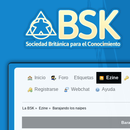
  Inicio
  Foro
Etiquetas
  Ezine
  Registrarse
  Webchat
  Ayuda
La BSK
»
Ezine
»
Barajando los naipes
Bara