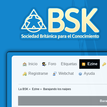
  Inicio
  Foro
Etiquetas
  Ezine
  Registrarse
  Webchat
  Ayuda
La BSK
»
Ezine
»
Barajando los naipes
Bara