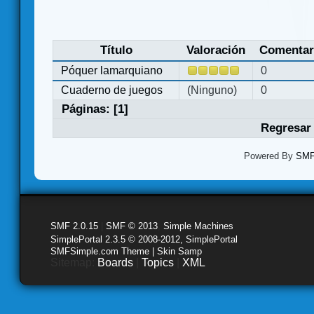
Título
Valoración
Comentar
Póquer lamarquiano
0
Cuaderno de juegos
(Ninguno)
0
Páginas: [
1
]
Regresar 
Powered By
SMF 
SMF 2.0.15
|
SMF © 2013
,
Simple Machines
SimplePortal 2.3.5 © 2008-2012, SimplePortal
SMFSimple.com Theme | Skin Samp
Sitemap:
Boards
|
Topics
|
XML