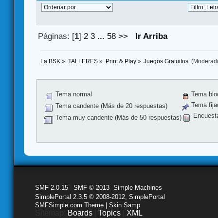
Páginas: [
1
]
2
3
...
58
>>
Ir Arriba
La BSK
»
TALLERES
»
Print & Play
»
Juegos Gratuitos 
(Moderad
Tema normal
Tema blo
Tema fija
Tema candente (Más de 20 respuestas)
Encuest
Tema muy candente (Más de 50 respuestas)
SMF 2.0.15
|
SMF © 2013
,
Simple Machines
SimplePortal 2.3.5 © 2008-2012, SimplePortal
SMFSimple.com Theme | Skin Samp
Sitemap:
Boards
|
Topics
|
XML