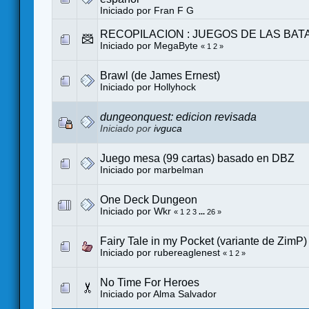
Iniciado por
Fran F G
RECOPILACION : JUEGOS DE LAS BAT
Iniciado por MegaByte
«
1
2
»
Brawl (de James Ernest)
Iniciado por
Hollyhock
dungeonquest: edicion revisada
Iniciado por
ivguca
Juego mesa (99 cartas) basado en DBZ
Iniciado por
marbelman
One Deck Dungeon
Iniciado por
Wkr
«
1
2
3
...
26
»
Fairy Tale in my Pocket (variante de ZimP) 
Iniciado por
rubereaglenest
«
1
2
»
No Time For Heroes
Iniciado por
Alma Salvador