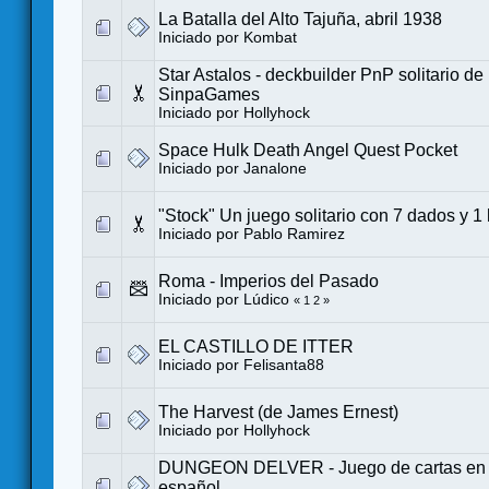
La Batalla del Alto Tajuña, abril 1938
Iniciado por
Kombat
Star Astalos - deckbuilder PnP solitario d
SinpaGames
Iniciado por
Hollyhock
Space Hulk Death Angel Quest Pocket
Iniciado por
Janalone
"Stock" Un juego solitario con 7 dados y 1
Iniciado por
Pablo Ramirez
Roma - Imperios del Pasado
Iniciado por
Lúdico
«
1
2
»
EL CASTILLO DE ITTER
Iniciado por
Felisanta88
The Harvest (de James Ernest)
Iniciado por
Hollyhock
DUNGEON DELVER - Juego de cartas en so
español