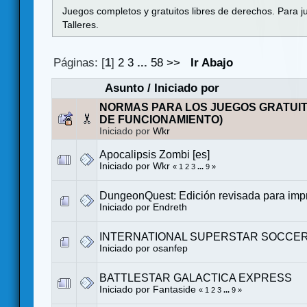
Juegos completos y gratuitos libres de derechos. Para j
Talleres.
Páginas: [
1
]
2
3
...
58
>>
Ir Abajo
Asunto
/
Iniciado por
NORMAS PARA LOS JUEGOS GRATUI
DE FUNCIONAMIENTO)
Iniciado por
Wkr
Apocalipsis Zombi [es]
Iniciado por
Wkr
«
1
2
3
...
9
»
DungeonQuest: Edición revisada para impr
Iniciado por
Endreth
INTERNATIONAL SUPERSTAR SOCCER 
Iniciado por
osanfep
BATTLESTAR GALACTICA EXPRESS
Iniciado por
Fantaside
«
1
2
3
...
9
»