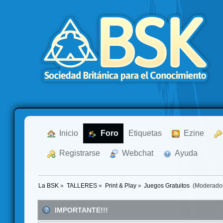
  Inicio
  Foro
Etiquetas
  Ezine
  Registrarse
  Webchat
  Ayuda
La BSK
»
TALLERES
»
Print & Play
»
Juegos Gratuitos 
(Moderado
IMPORTANTE!!!