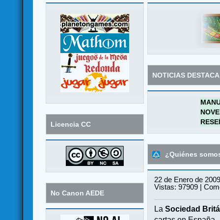
NOTICIAS DESTAC
MANU
NOVE
RESE
Licencia CC
¿Quiénes somo
22 de Enero de 2009
Vistas: 97909 | Come
No Canon AEDE
La
Sociedad Britá
cartas en España.