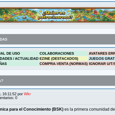
ADAS
AL DE USO
COLABORACIONES
AVATARES ER
DADES / ACTUALIDAD
EZINE (DESTACADOS)
JUEGOS GRAT
ÑAS
COMPRA-VENTA (NORMAS)
IGNORAR U/T/
s?
, 16:11:52 por
Wkr
ntarios: 0
nica para el Conocimiento (BSK)
es la primera comunidad de