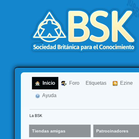
  Inicio
  Foro
Etiquetas
  Ezine
  Ayuda
La BSK
Tiendas amigas
Patrocinadores