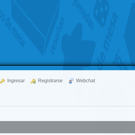
  Ingresar
  Registrarse
  Webchat