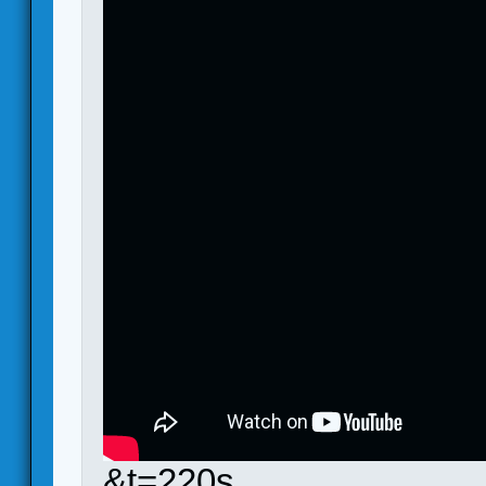
&t=220s