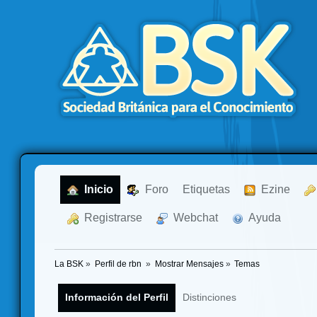
  Inicio
  Foro
Etiquetas
  Ezine
  Registrarse
  Webchat
  Ayuda
La BSK
»
Perfil de rbn 
»
Mostrar Mensajes
»
Temas
Información del Perfil
Distinciones