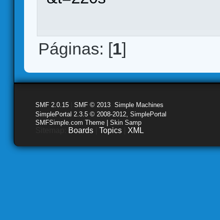
Páginas: [
1
]
SMF 2.0.15
|
SMF © 2013
,
Simple Machines
SimplePortal 2.3.5 © 2008-2012, SimplePortal
SMFSimple.com Theme | Skin Samp
Sitemap:
Boards
|
Topics
|
XML