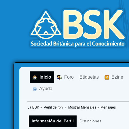
  Inicio
  Foro
Etiquetas
  Ezine
  Ayuda
La BSK
»
Perfil de rbn 
»
Mostrar Mensajes
»
Mensajes
Información del Perfil
Distinciones