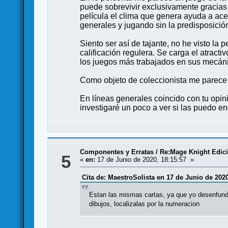
puede sobrevivir exclusivamente gracias a
película el clima que genera ayuda a acen
generales y jugando sin la predisposici
Siento ser así de tajante, no he visto l
calificación regulera. Se carga el atracti
los juegos más trabajados en sus mecán
Como objeto de coleccionista me parece 
En líneas generales coincido con tu opin
investigaré un poco a ver si las puedo en
Componentes y Erratas
/
Re:Mage Knight Edició
5
«
en:
17 de Junio de 2020, 18:15:57 »
Cita de: MaestroSolista en 17 de Junio de 2020
Estan las mismas cartas, ya que yo desenfunde
dibujos, localizalas por la numeracion