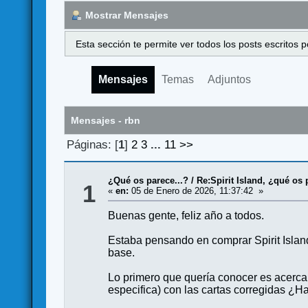
Mostrar Mensajes
Esta sección te permite ver todos los posts escritos
Mensajes
Temas
Adjuntos
Mensajes - rbn
Páginas: [
1
]
2
3
...
11
>>
¿Qué os parece...?
/
Re:Spirit Island, ¿qué os
1
«
en:
05 de Enero de 2026, 11:37:42 »
Buenas gente, feliz año a todos.
Estaba pensando en comprar Spirit Islan
base.
Lo primero que quería conocer es acerca d
especifica) con las cartas corregidas ¿H