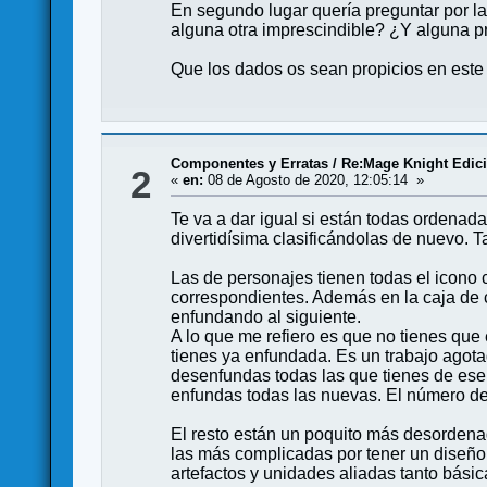
En segundo lugar quería preguntar por 
alguna otra imprescindible? ¿Y alguna p
Que los dados os sean propicios en este
Componentes y Erratas
/
Re:Mage Knight Edició
2
«
en:
08 de Agosto de 2020, 12:05:14 »
Te va a dar igual si están todas ordenadas
divertidísima clasificándolas de nuevo.
Las de personajes tienen todas el icono 
correspondientes. Además en la caja de 
enfundando al siguiente.
A lo que me refiero es que no tienes que
tienes ya enfundada. Es un trabajo agot
desenfundas todas las que tienes de ese 
enfundas todas las nuevas. El número de c
El resto están un poquito más desordenad
las más complicadas por tener un diseño 
artefactos y unidades aliadas tanto bás