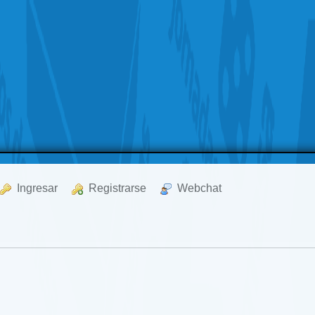
  Ingresar
  Registrarse
  Webchat