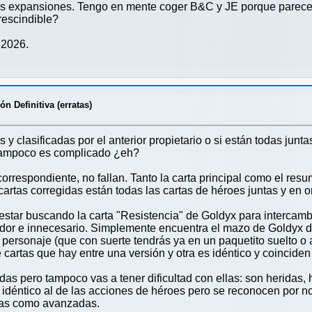
las expansiones. Tengo en mente coger B&C y JE porque parec
rescindible?
 2026.
n Definitiva (erratas)
 y clasificadas por el anterior propietario o si están todas juntas
 Tampoco es complicado ¿eh?
correspondiente, no fallan. Tanto la carta principal como el re
cartas corregidas están todas las cartas de héroes juntas y en
 estar buscando la carta "Resistencia" de Goldyx para intercamb
ador e innecesario. Simplemente encuentra el mazo de Goldyx d
personaje (que con suerte tendrás ya en un paquetito suelto o 
artas que hay entre una versión y otra es idéntico y coinciden 1
as pero tampoco vas a tener dificultad con ellas: son heridas,
idéntico al de las acciones de héroes pero se reconocen por n
icas como avanzadas.