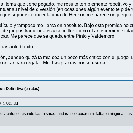
l tema que tiene pegado, me resultó terriblemente repetitivo y b
tuar su nivel de diversión (en ocasiones algún evento te pide te
ón que supone conocer la obra de Henson me parece un juego q
a película y tampoco me llama en absoluto. Bajo esta premisa n
vo de juegos tradicionales y sencillos como el anteriormente cit
icas. Me parece que se queda entre Pinto y Valdemoro.
bastante bonito.
ión, aunque quizá la mía sea un poco más crítica con el juego
contrar para regalar. Muchas gracias por la reseña.
n Definitiva (erratas)
, 17:05:33
 y enfunde usando las mismas fundas, no sobraron ni faltaron ninguna. Las c